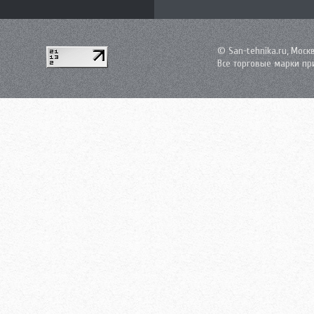
© San-tehnika.ru, Моск
Все торговые марки пр