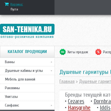
Корзина:
Пуста
КАТАЛОГ ПРОДУКЦИИ
Хиты продаж
Расп
Ванны
Душевые кабины и углы
душевые гарнитуры 
Мебель для ванной
Главная
>
Душевые гарни
Раковины
Бренды текущей кат
Унитазы
•
Cezares
•
Dornbra
Санфаянс
•
Hansgrohe
•
Iddis