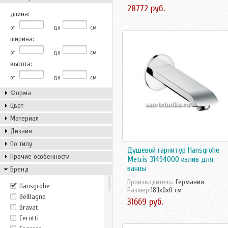
28772 руб.
длина:
от
до
см
ширина:
от
до
см
высота:
от
до
см
Форма
Цвет
Материал
Дизайн
По типу
Душевой гарнитур Hansgrohe
Прочие особенности
Metris 31494000 излив для
ванны
Бренд
Производитель:
Германия
Hansgrohe
Размер:
18,1x0x0 см
BelBagno
31669 руб.
Bravat
Cerutti