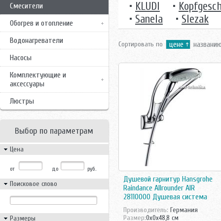
•
KLUDI
•
Kopfgesch
Смесители
•
Sanela
•
Slezak
Обогрев и отопление
Водонагреватели
Сортировать по
цене
названи
Насосы
Комплектующие и
аксессуары
Люстры
Выбор по параметрам
Цена
от
до
руб.
Душевой гарнитур Hansgrohe
Поисковое слово
Raindance Allrounder AIR
28110000 Душевая система
Производитель:
Германия
Размер:
0x0x48,8 см
Размеры