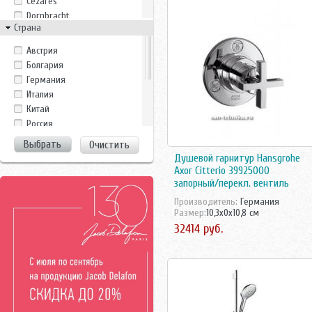
Cezares
Dornbracht
Страна
FIMA Carlo Frattini
Grana
Австрия
Gro Welle
Болгария
Iddis
Германия
Ideal Standard
Италия
Jacob Delafon
Китай
Kanggu
Россия
KLUDI
Турция
Очистить
Kopfgescheit
Финляндия
Душевой гарнитур Hansgrohe
Nautico
Франция
Axor Citterio 39925000
Nikles
Чехия
запорный/перекл. вентиль
Oras
Швейцария
Производитель:
Германия
Osgard
Швеция
Размер:
10,3x0x10,8 см
Sanela
32414 руб.
Slezak
Smart
Teorema
Vidima
Vitra