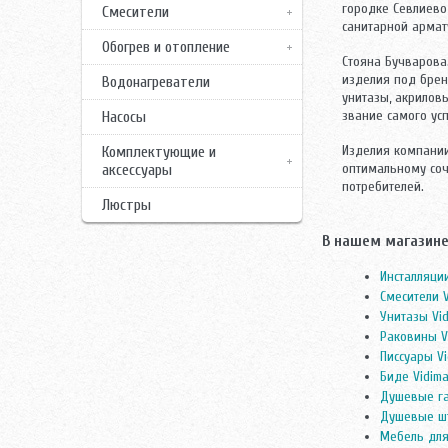
городке Севлиево
Смесители
санитарной армат
Обогрев и отопление
Стояна Бучварова
изделия под брен
Водонагреватели
унитазы, акрилов
звание самого ус
Насосы
Изделия компании
Комплектующие и
оптимальному соч
аксессуары
потребителей.
Люстры
В нашем магазине
Инсталляци
Смесители 
Унитазы Vi
Раковины V
Писсуары V
Биде Vidim
Душевые га
Душевые шт
Мебель для