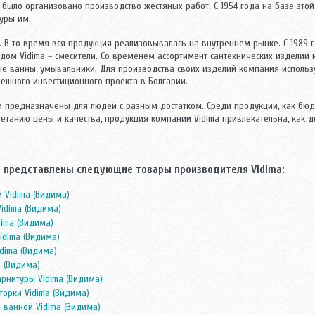
 было организовано производство жестяных работ. С 1954 года на базе эт
уры им.
. В то время вся продукция реализовывалась на внутреннем рынке. С 1989
дом Vidima – смесители. Со временем ассортимент сантехнических изделий
ые ванны, умывальники. Для производства своих изделий компания использ
пешного инвестиционного проекта в Болгарии.
 предназначены для людей с разным достатком. Среди продукции, как бюд
етанию цены и качества, продукция компании Vidima привлекательна, как д
 представлены следующие товары производителя Vidima:
и Vidima (Видима)
Vidima (Видима)
dima (Видима)
idima (Видима)
idima (Видима)
a (Видима)
рнитуры Vidima (Видима)
орки Vidima (Видима)
 ванной Vidima (Видима)