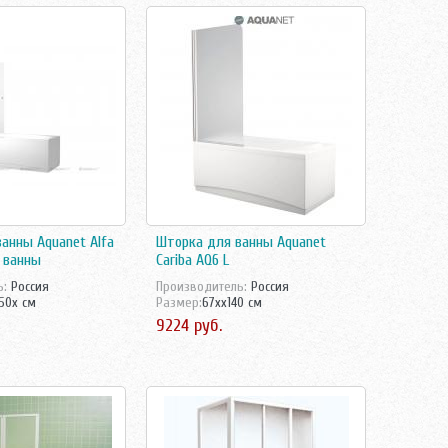
анны Aquanet Alfa
Шторка для ванны Aquanet
 ванны
Cariba AQ6 L
ь:
Росcия
Производитель:
Россия
50x см
Размер:
67xx140 см
9224 руб.