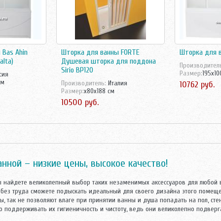
 Bas Ahin
Шторка для ванны FORTE
Шторка для в
alta)
Душевая шторка для поддона
Производител
Sirio BP120
Размер:
195x10
сия
см
Производитель:
Италия
10762 руб.
Размер:
x80x188 см
10500 руб.
нной – низкие цены, высокое качество!
 найдете великолепный выбор таких незаменимых аксессуаров для любой в
ы без труда сможете подыскать идеальный для своего дизайна этого помеще
, так не позволяют влаге при принятии ванны и душа попадать на пол, сте
о поддерживать их гигиеничность и чистоту, ведь они великолепно подверг