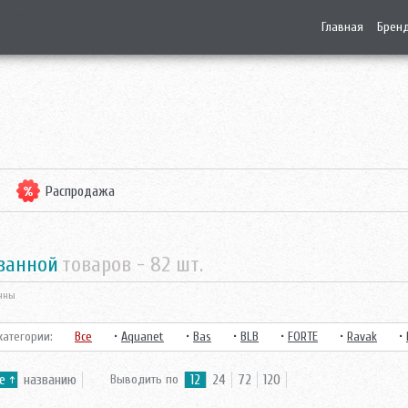
Главная
Брен
Распродажа
 ванной
товаров -
82
шт.
нны
атегории:
Все
•
Aquanet
•
Bas
•
BLB
•
FORTE
•
Ravak
•
е
названию
Выводить по
12
24
72
120