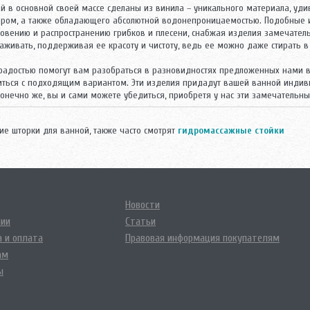
ой в основной своей массе сделаны из винила – уникального материала, уди
паром, а также обладающего абсолютной водонепроницаемостью. Подобные 
новению и распространению грибков и плесени, снабжая изделия замечател
аживать, поддерживая ее красоту и чистоту, ведь ее можно даже стирать в 
 радостью помогут вам разобраться в разновидностях предложенных нами 
иться с подходящим вариантом. Эти изделия придадут вашей ванной индив
конечно же, вы и сами можете убедиться, приобретя у нас эти замечательн
ие шторки для ванной, также часто смотрят
гидромассажные стойки
Новости
нии
Статьи
 и оплата
Правовая информация покупателям
ам
ы