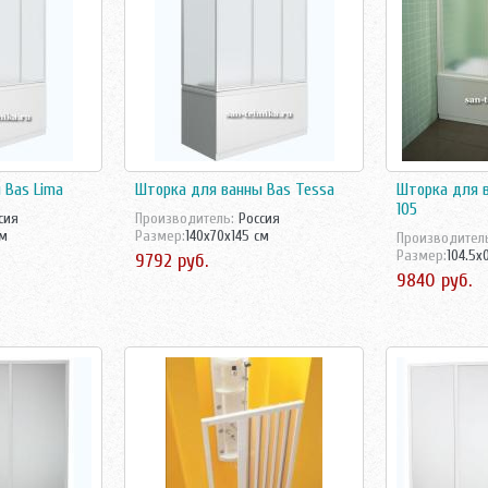
 Bas Lima
Шторка для ванны Bas Tessa
Шторка для 
105
сия
Производитель:
Россия
см
Размер:
140x70x145 см
Производител
Размер:
104.5x
9792 руб.
9840 руб.