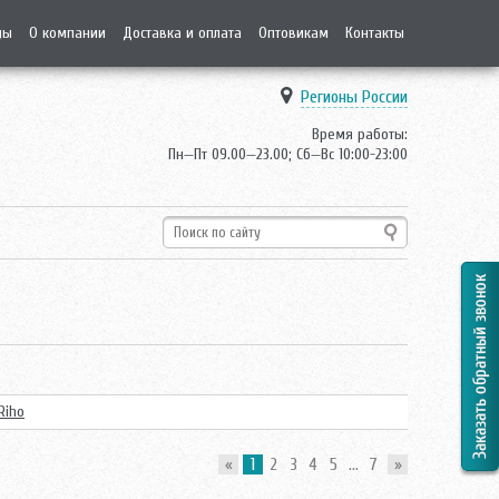
ды
О компании
Доставка и оплата
Оптовикам
Контакты
Регионы России
Время работы:
Пн—Пт 09.00—23.00; Сб—Вс 10:00-23:00
Riho
«
1
2
3
4
5
...
7
»