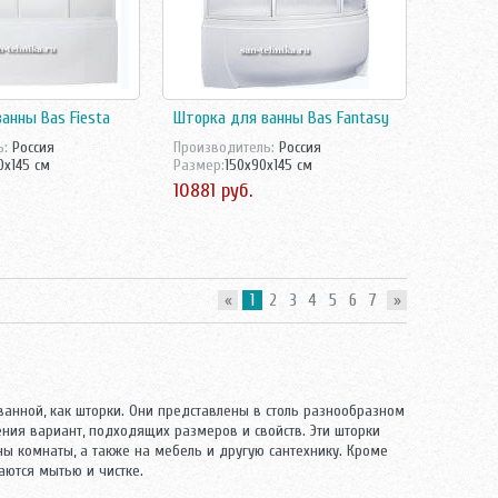
анны Bas Fiesta
Шторка для ванны Bas Fantasy
ь:
Россия
Производитель:
Россия
0x145 см
Размер:
150x90x145 см
10881 руб.
«
1
2
3
4
5
6
7
»
анной, как шторки. Они представлены в столь разнообразном
ния вариант, подходящих размеров и свойств. Эти шторки
ны комнаты, а также на мебель и другую сантехнику. Кроме
аются мытью и чистке.