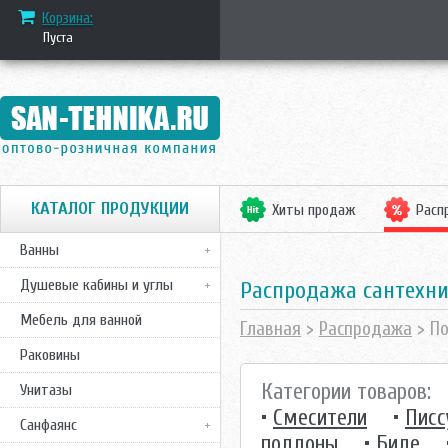
Корзина:
Пуста
КАТАЛОГ ПРОДУКЦИИ
Хиты продаж
Расп
Ванны
Душевые кабины и углы
Распродажа сантехн
Мебель для ванной
Главная
>
Распродажа
> П
Раковины
Категории товаров:
Унитазы
•
Смесители
•
Писс
Санфаянс
поддоны
•
Биде