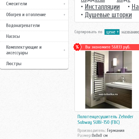
Смесители
•
Инсталляции
•
На
•
Душевые шторки
Обогрев и отопление
Водонагреватели
Сортировать по
цене
названи
Насосы
Комплектующие и
Вы экономите 56833 руб.
аксессуары
Люстры
Полотенцесушитель Zehnder
Subway SUBI-150 (ГВС)
Производитель:
Германия
Размер:
0x0x0 см