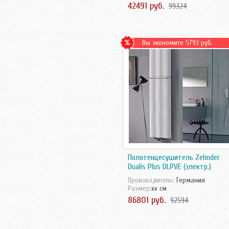
42491 руб.
99324
Вы экономите 5793 руб.
Полотенцесушитель Zehnder
Dualis Plus DLPVE (электр.)
Производитель:
Германия
Размер:
xx см
86801 руб.
92594