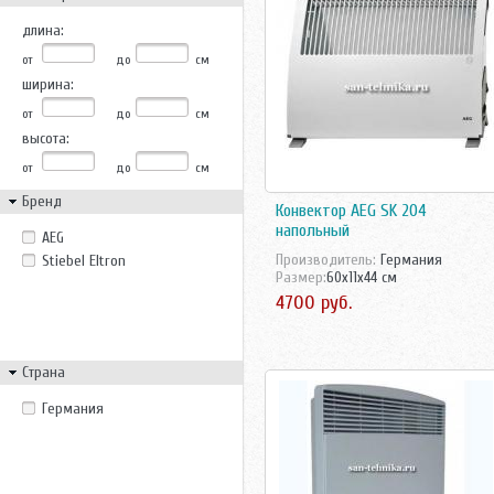
длина:
от
до
см
ширина:
от
до
см
высота:
от
до
см
Бренд
Конвектор AEG SK 204
напольный
AEG
Производитель:
Германия
Stiebel Eltron
Размер:
60x11x44 см
4700 руб.
Страна
Германия