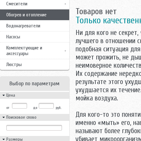
Смесители
Товаров нет
Обогрев и отопление
Только качествен
Водонагреватели
Ни для кого не секрет
Насосы
лучшего в отношении с
Комплектующие и
подобная ситуация для
аксессуары
может прожить, не дыш
неимоверное количеств
Люстры
Их содержание нередко
результате этого ухуд
Выбор по параметрам
ухудшается их течение
Цена
мойка воздуха.
от
до
руб.
Для кого-то это поняти
Поисковое слово
именно «мыть» его, на
называют более глубок
убивает микроорганизм
Размеры