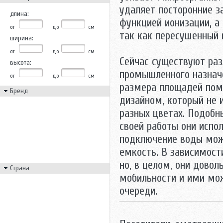
удаляет посторонние з
длина:
функцией ионизации, а
от
до
см
так как пересушенный 
ширина:
от
до
см
Сейчас существуют раз
высота:
промышленного назначе
от
до
см
размера площадей пом
Бренд
дизайном, который не 
разных цветах. Подобн
своей работы они испо
подключение воды може
емкость. В зависимост
но, в целом, они дово
Страна
мобильности и ими мо
очереди.