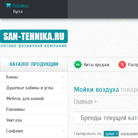
Корзина:
Пуста
КАТАЛОГ ПРОДУКЦИИ
Хиты продаж
Расп
Ванны
Душевые кабины и углы
Мойки воздуха
товар
Мебель для ванной
Главная
>
Раковины
Бренды текущей кат
Унитазы
Санфаянс
Сортировать по
цене
названи