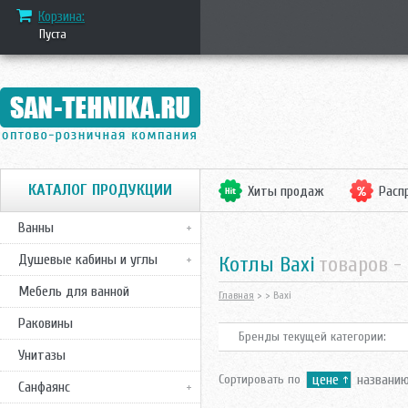
Корзина:
Пуста
КАТАЛОГ ПРОДУКЦИИ
Хиты продаж
Расп
Ванны
Душевые кабины и углы
котлы Baxi
товаров -
Мебель для ванной
Главная
>
> Baxi
Раковины
Бренды текущей категории:
Унитазы
Сортировать по
цене
названи
Санфаянс