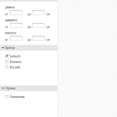
длина:
от
до
см
ширина:
от
до
см
высота:
от
до
см
Бренд
Geberit
Daewon
Duravit
Страна
Германия