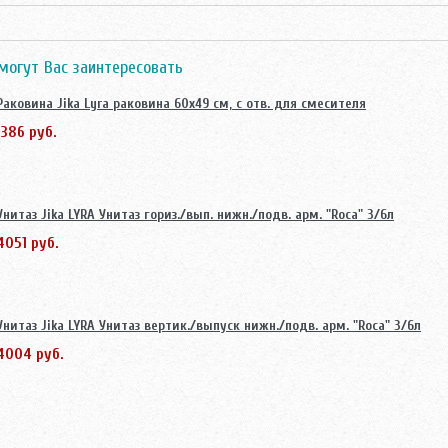
могут Вас заинтересовать
Раковина Jika Lyra раковина 60х49 см, с отв. для смесителя
1386 руб.
Унитаз Jika LYRA Унитаз гориз./вып. нижн./подв. арм. "Roca" 3/6л
4051 руб.
Унитаз Jika LYRA Унитаз вертик./выпуск нижн./подв. арм. "Roca" 3/6л
4004 руб.