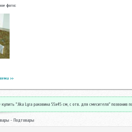
ое фото:
хема >>
купить "Jika Lyra раковина 55х45 см, с отв. для смесителя" позвонив п
вары - Подтовары