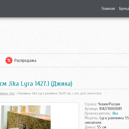
Главная
Брен
Распродажа
м Jika Lyra 1427.1 (Джика)
овины Jika
> Раковина Jika Lyra раковина 55х45 см, с отв. для смесителя
Страна:
Чехия/Россия
Артикул:
8142710001049
Производитель:
Jika
Модель:
Lyra раковина 55х
смесителя
Длина:
55 см