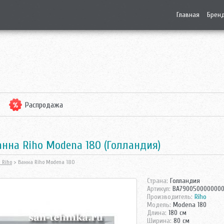
Главная
Брен
Распродажа
нна Riho Modena 180 (Голландия)
 Riho
> Ванна Riho Modena 180
Страна:
Голландия
Артикул:
BA790050000000
Производитель:
Riho
Модель:
Modena 180
Длина:
180 см
Ширина:
80 см