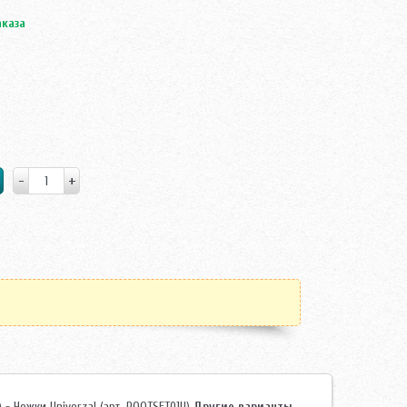
аказа
 - Ножки Univerzal (арт. POOTSET01U)
Другие варианты