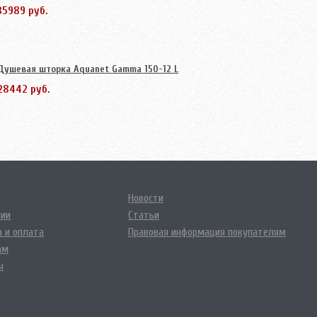
35989 руб.
Душевая шторка Aquanet Gamma 150-12 L
28442 руб.
Новости
нии
Статьи
 и оплата
Правовая информация покупателям
ам
ы