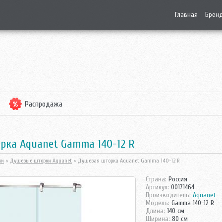
Главная
Брен
Распродажа
рка Aquanet Gamma 140-12 R
ки
>
Душевые шторки Aquanet
> Душевая шторка Aquanet Gamma 140-12 R
Страна:
Россия
Артикул:
00171464
Производитель:
Aquanet
Модель:
Gamma 140-12 R
Длина:
140 см
Ширина:
80 см