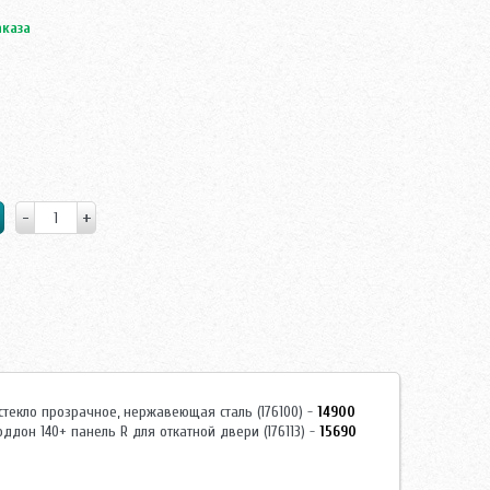
аказа
 стекло прозрачное, нержавеющая сталь (176100) -
14900
ддон 140+ панель R для откатной двери (176113) -
15690