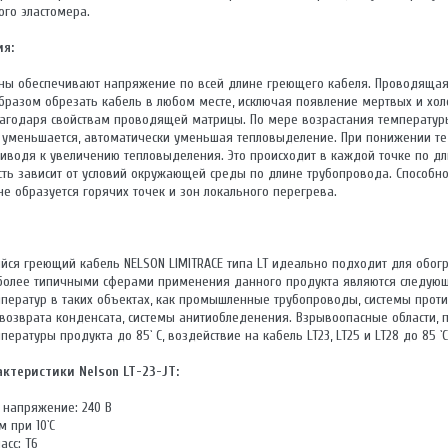
ого эластомера.
я:
ны обеспечивают напряжение по всей длине греющего кабеля. Проводящая
бразом обрезать кабель в любом месте, исключая появление мертвых и хол
агодаря свойствам проводящей матрицы. По мере возрастания температур
 уменьшается, автоматически уменьшая тепловыделение. При понижении те
риводя к увеличению тепловыделения. Это происходит в каждой точке по д
ь зависит от условий окружающей среды по длине трубопровода. Способно
не образуется горячих точек и зон локального перегрева.
ся греющий кабель NELSON LIMITRACE типа LT идеально подходит для обог
более типичными сферами применения данного продукта являются следующ
ератур в таких объектах, как промышленные трубопроводы, системы прот
 возврата конденсата, системы анитиобледенения. Взрывоопасные области,
ратуры продукта до 85` С, воздействие на кабель LT23, LT25 и LT28 до 85 `С; 
актеристики Nelson LT-23-JT:
 напряжение: 240 В
м при 10`С
асс: Т6