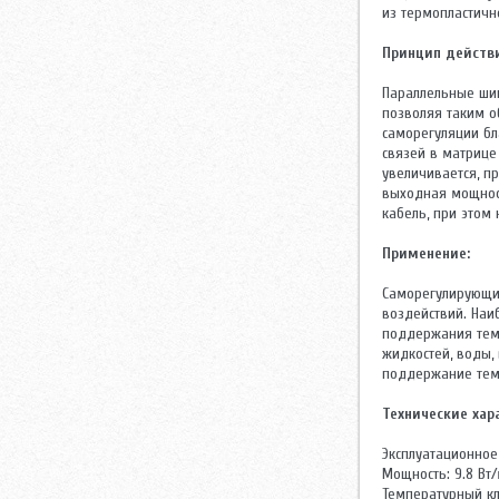
из термопластичн
Принцип действи
Параллельные ши
позволяя таким о
саморегуляции бл
связей в матрице
увеличивается, п
выходная мощност
кабель, при этом 
Применение:
Саморегулирующий
воздействий. Наи
поддержания темп
жидкостей, воды,
поддержание темпе
Технические хар
Эксплуатационное
Мощность: 9.8 Вт/
Температурный кл