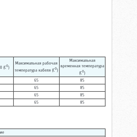
Максимальная
Максимальная рабочая
временная температура
0
0 (С
)
0
температура кабеля (С
)
0
(С
)
65
85
65
85
65
85
65
85
ие