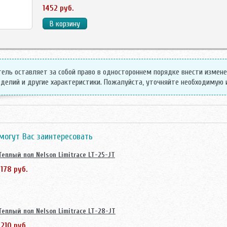
1452 руб.
ель оставляет за собой право в одностороннем порядке внести измен
делий и другие характеристики. Пожалуйста, уточняйте необходимую
могут Вас заинтересовать
Теплый пол Nelson Limitrace LT-25-JT
1178 руб.
Теплый пол Nelson Limitrace LT-28-JT
1210 руб.