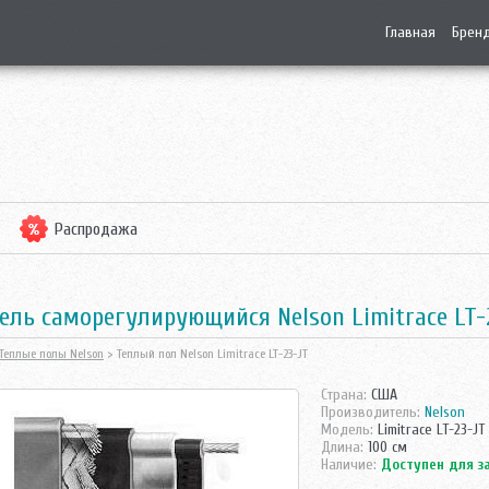
Главная
Брен
Распродажа
ель саморегулирующийся Nelson Limitrace LT-
Теплые полы Nelson
> Теплый пол Nelson Limitrace LT-23-JT
Страна:
США
Производитель:
Nelson
Модель:
Limitrace LT-23-JT
Длина:
100 см
Наличие:
Доступен для з