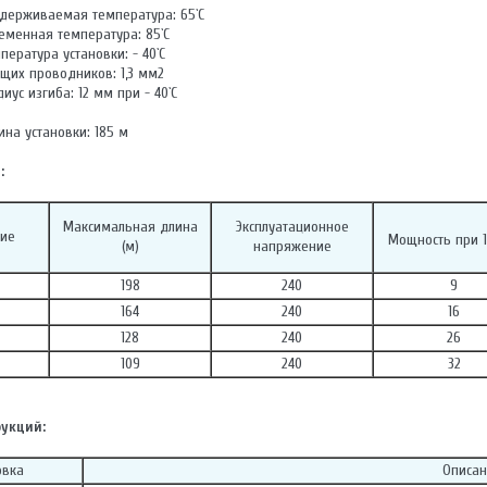
держиваемая температура: 65`С
менная температура: 85`С
ература установки: - 40`С
щих проводников: 1,3 мм2
ус изгиба: 12 мм при - 40`С
на установки: 185 м
:
Максимальная длина
Эксплуатационное
ие
Мощность при 1
(м)
напряжение
198
240
9
164
240
16
128
240
26
109
240
32
укций:
овка
Описан