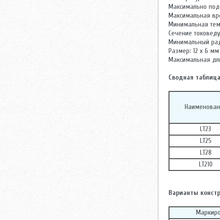
Максимально под
Максимальная вре
Минимальная темп
Сечение токоведу
Минимальный ради
Размер: 12 х 6 мм
Максимальная дли
Сводная таблица
Наименован
LT23
LT25
LT28
LT210
Варианты констр
Маркир