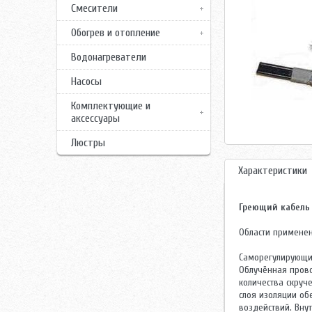
Смесители
Обогрев и отопление
Водонагреватели
Насосы
Комплектующие и
аксессуары
Люстры
Характеристики
Греющий кабель 
Области применен
Саморегулирующий
Облучённая прово
количества скруч
слоя изоляции об
воздействий. Вну