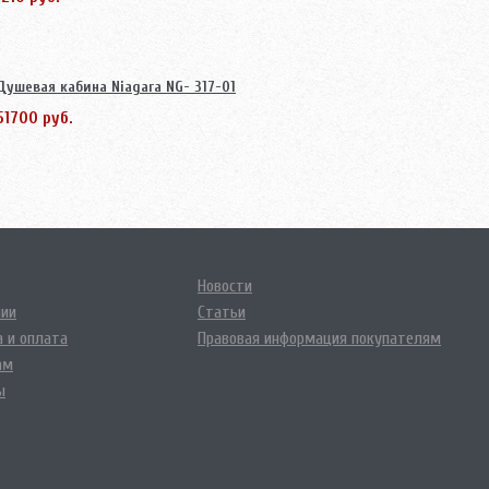
Душевая кабина Niagara NG- 317-01
51700 руб.
Новости
нии
Статьи
 и оплата
Правовая информация покупателям
ам
ы