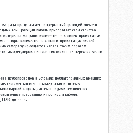
 матрица представляет непрерывный греющий элемент,
одных зон. Греющий кабель приобретает свои свойства
ы материала матрицы, количество локальных проводящих
мпературы, количество локальных проводящих связей
лине саморегулирующегося кабеля, таким образом,
сть саморегулирования даёт возможность перехлёстывать
рева трубопроводов в условиях неблагоприятных внешних
ие: системы защиты от замерзания и системы
ивопожарной защиты, системы подачи технических
 повышенные требования к прочности кабеля,
LT210 до 100 `С.