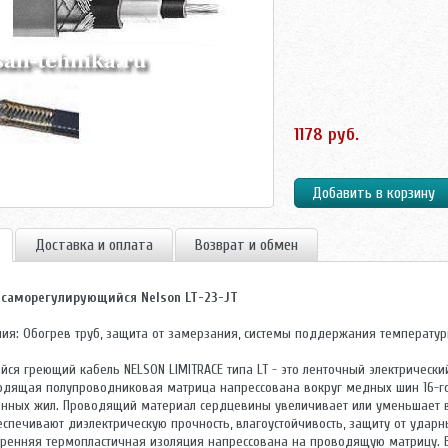
1178 руб.
Доставка и оплата
Возврат и обмен
саморегулирующийся Nelson LT-23-JT
ия: Обогрев труб, защита от замерзания, системы поддержания температур
ся греющий кабель NELSON LIMITRACE типа LT - это ленточный электрическ
дящая полупроводниковая матрица напрессована вокруг медных шин 16-го
енных жил. Проводящий материал сердцевины увеличивает или уменьшает в
еспечивают диэлектрическую прочность, влагоустойчивость, защиту от ударны
тренняя термопластичная изоляция напрессована на проводящую матрицу. 