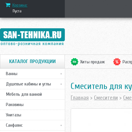
Корзина:
Пуста
КАТАЛОГ ПРОДУКЦИИ
Хиты продаж
Расп
Ванны
Смеситель для кух
Душевые кабины и углы
Мебель для ванной
Главная
>
Смесители
>
Сме
Раковины
Унитазы
Санфаянс