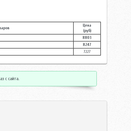
Цена
варов
(руб)
8803
8247
7227
аз с сайта.