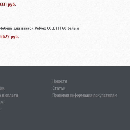
9331 руб.
Мебель для ванной Velvex COLETTI 60 белый
16629 руб.
Новости
нии
Статьи
 и оплата
Правовая информация покупателям
ам
ы