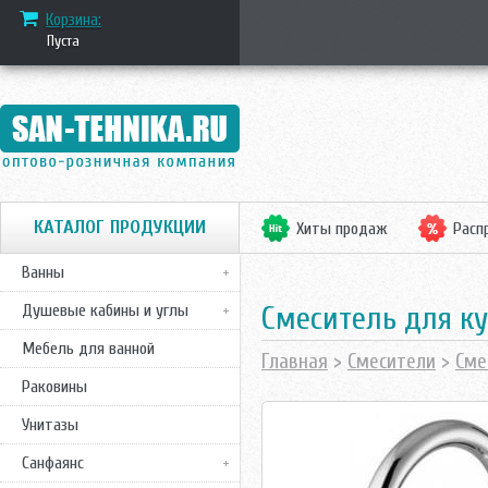
Корзина:
Пуста
КАТАЛОГ ПРОДУКЦИИ
Хиты продаж
Расп
Ванны
Смеситель для ку
Душевые кабины и углы
Мебель для ванной
Главная
>
Смесители
>
Сме
Раковины
Унитазы
Санфаянс