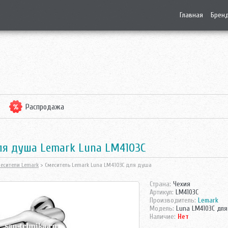
Главная
Брен
Распродажа
ля душа Lemark Luna LM4103C
есители Lemark
> Смеситель Lemark Luna LM4103C для душа
Страна:
Чехия
Артикул:
LM4103C
Производитель:
Lemark
Модель:
Luna LM4103C для
Наличие:
Нет