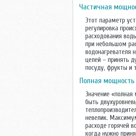
Частичная мощно
Этот параметр ус
регулировка проис
расходования воды
при небольшом рас
водонагревателя 
целей – принять д
посуду, фрукты и т
Полная мощность
Значение «полная
быть двухуровнев
теплопроизводител
невелик. Максимум
расходе горячей в
когда нужно приня