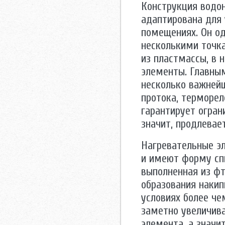
Конструкция водон
адаптирована для 
помещениях. Он од
несколькими точка
из пластмассы, в
элементы. Главным
несколько важнейш
протока, терморел
гарантирует огран
значит, продлевае
Нагревательные эл
и имеют форму спи
выполненная из фт
образования накип
условиях более че
заметно увеличива
элемента, а значит