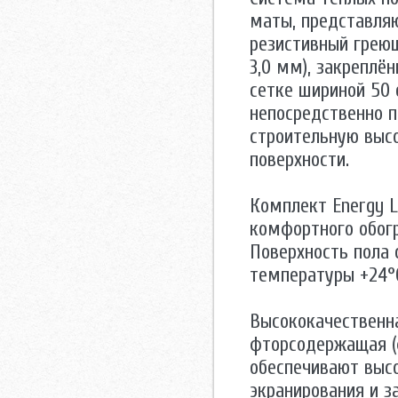
маты, представля
резистивный греющ
3,0 мм), закреплё
сетке шириной 50 
непосредственно п
строительную высо
поверхности.
Комплект Energy L
комфортного обогр
Поверхность пола 
температуры +24°С
Высококачественна
фторсодержащая (
обеспечивают высо
экранирования и з