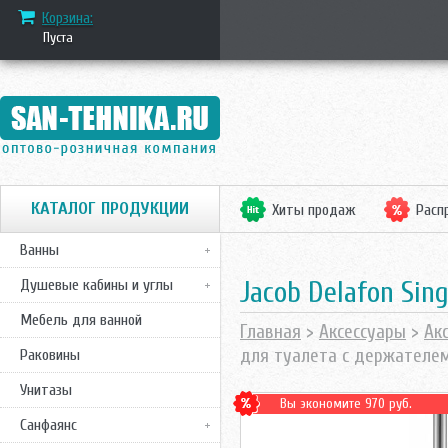
Корзина:
Пуста
КАТАЛОГ ПРОДУКЦИИ
Хиты продаж
Расп
Ванны
Jacob Delafon Si
Душевые кабины и углы
Мебель для ванной
Главная
>
Аксессуары
>
Ак
для туалета с держателе
Раковины
Унитазы
Вы экономите 970 руб.
Санфаянс