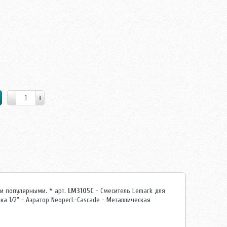
 популярными. * арт.
LM3105C
- Смеситель Lemark для
а 1/2" - Аэратор NeoperL-Cascade - Металлическая