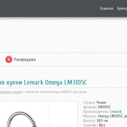
Главная
Брен
Распродажа
ля кухни Lemark Omega LM3105C
есители Lemark
> Смеситель Lemark Omega LM3105C для кухни
Страна:
Чехия
Артикул:
LM3105C
Производитель:
Lemark
Модель:
Omega LM3105C д
Высота:
34,9 см
Наличие:
Нет