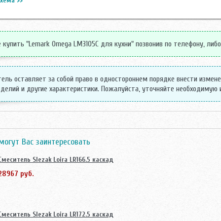
хема >>
купить "Lemark Omega LM3105C для кухни" позвонив по телефону, либо 
ель оставляет за собой право в одностороннем порядке внести измен
делий и другие характеристики. Пожалуйста, уточняйте необходимую
могут Вас заинтересовать
Смеситель Slezak Loira LR166.5 каскад
28967 руб.
Смеситель Slezak Loira LR172.5 каскад