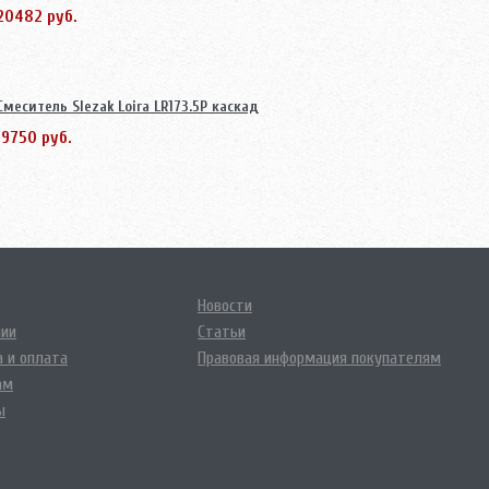
20482 руб.
Смеситель Slezak Loira LR173.5P каскад
19750 руб.
Новости
нии
Статьи
 и оплата
Правовая информация покупателям
ам
ы