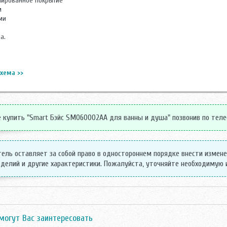
мированное покрытие
м
ми
а.
хема >>
купить "Smart Бэйс SM060002AA для ванны и душа" позвонив по телефо
ель оставляет за собой право в одностороннем порядке внести измен
делий и другие характеристики. Пожалуйста, уточняйте необходимую
могут Вас заинтересовать