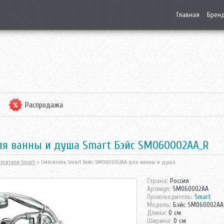
Главная
Брен
Распродажа
ля ванны и душа Smart Бэйс SM060002AA_R
есители Smart
> Смеситель Smart Бэйс SM060002AA для ванны и душа
Страна:
Россия
Артикул:
SM060002AA
Производитель:
Smart
Модель:
Бэйс SM060002AA
Длина:
0 см
Ширина:
0 см