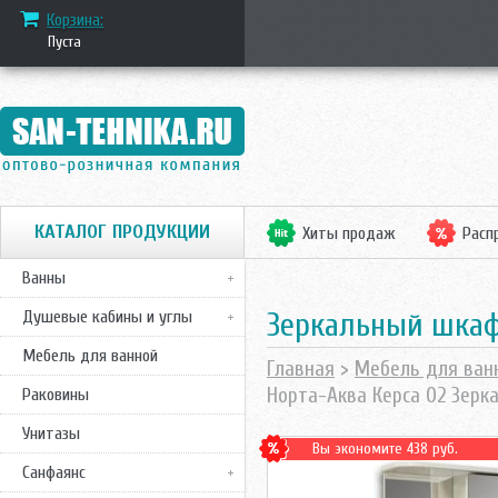
Корзина:
Пуста
КАТАЛОГ ПРОДУКЦИИ
Хиты продаж
Расп
Ванны
Зеркальный шкаф
Душевые кабины и углы
Мебель для ванной
Главная
>
Мебель для ван
Норта-Аква Керса 02 Зер
Раковины
Унитазы
Вы экономите 438 руб.
Санфаянс