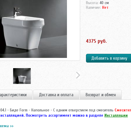
Высота:
40 см
Наличие:
Нет
4375 руб.
арактеристики
Доставка и оплата
Возврат и обмен
0.304.1 - Биде Form - Напольное - С одним отверстием под смеситель
Смесител
инсталляцией. Посмотреть ассортимент можно в разделе
Инсталляции
хема >>