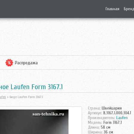
Главная
Брен
Распродажа
ое Laufen Form 3167.1
ufen
> Биде Laufen Form 3167.1
Страна:
Швейцария
Артикул:
8.3167.1.000.304.1
Производитель:
Laufen
Модель:
Form 3167.1
Длина:
58 см
Ширина:
36 см