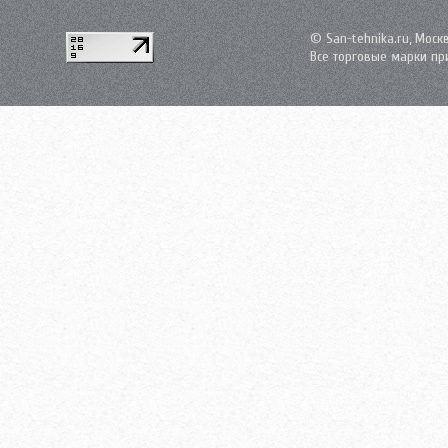
© San-tehnika.ru, Моск
Все торговые марки пр