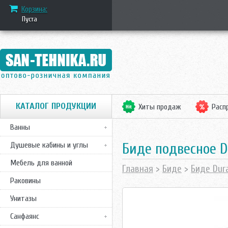
Корзина:
Пуста
КАТАЛОГ ПРОДУКЦИИ
Хиты продаж
Расп
Ванны
Биде подвесное Du
Душевые кабины и углы
Мебель для ванной
Главная
>
Биде
>
Биде Dura
Раковины
Унитазы
Санфаянс