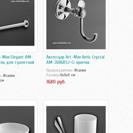
t-Max Elegant AM-
Аксессуар Art-Max Antic Crystal
ель для туалетной
AM-2686BSJ-Cr крючок
Производитель:
Италия
Размер:
0x0x0 см
ь:
Италия
 см
1680 руб.