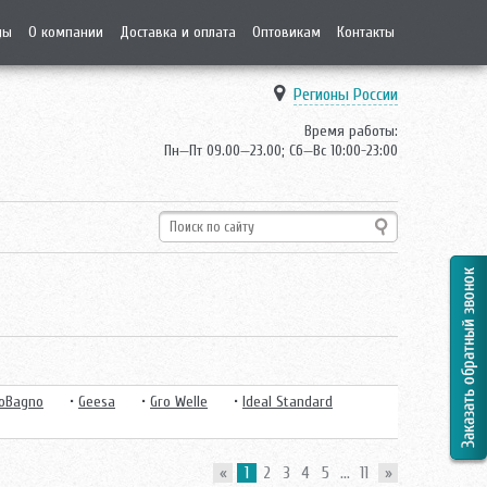
ды
О компании
Доставка и оплата
Оптовикам
Контакты
Регионы России
Время работы:
Пн—Пт 09.00—23.00; Сб—Вс 10:00-23:00
oBagno
•
Geesa
•
Gro Welle
•
Ideal Standard
«
1
2
3
4
5
...
11
»