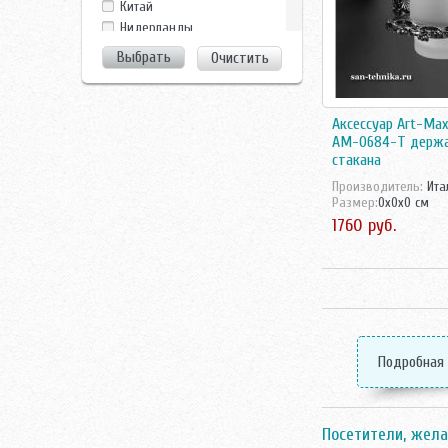
Китай
Perfect House
Нидерланды
Smart
Россия
Очистить
Чехия
Швеция
Аксессуар Art-Max
AM-0684-T держ
стакана
Производитель:
Ита
Размер:
0x0x0 см
1760 руб.
Подробная
Посетители, жела