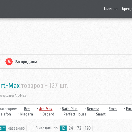
Главная
Брен
Распродажа
Art-Max
товаров -
127
шт.
ксессуары Art-Max
атегории:
Все
•
Art-Max
•
Bath Plus
•
Bemeta
•
Emco
•
Eur
Delafon
•
Niagara
•
Osgard
•
Perfect House
•
Smart
е
названию
Выводить по
12
24
72
120