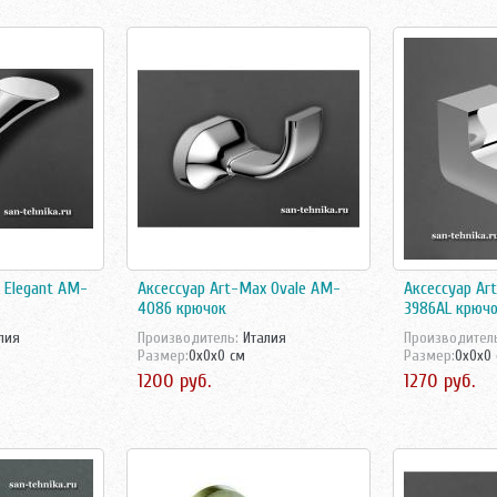
 Elegant AM-
Аксессуар Art-Max Ovale AM-
Аксессуар Ar
4086 крючок
3986AL крюч
лия
Производитель:
Италия
Производител
Размер:
0x0x0 см
Размер:
0x0x0
1200 руб.
1270 руб.