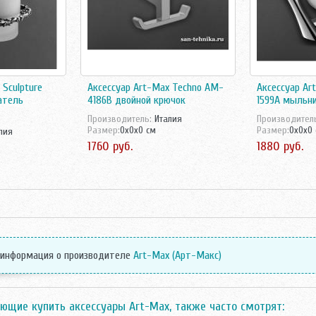
 Sculpture
Аксессуар Art-Max Techno AM-
Аксессуар Ar
атель
4186B двойной крючок
1599A мыльн
Производитель:
Италия
Производител
Размер:
0x0x0 см
Размер:
0x0x0
лия
1760 руб.
1880 руб.
 информация о производителе
Art-Max (Арт-Макс)
ющие купить аксессуары Art-Max, также часто смотрят: