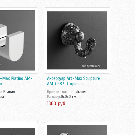
t-Max Platino AM-
Аксессуар Art-Max Sculpture
ок
AM-0682-T крючок
ь:
Италия
Производитель:
Италия
 см
Размер:
0x0x0 см
1360 руб.