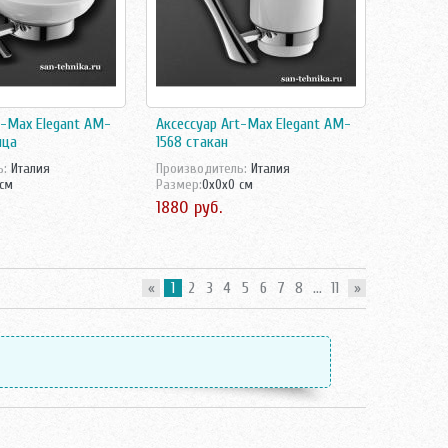
t-Max Elegant AM-
Аксессуар Art-Max Elegant AM-
ица
1568 стакан
ь:
Италия
Производитель:
Италия
 см
Размер:
0x0x0 см
1880 руб.
«
1
2
3
4
5
6
7
8
...
11
»