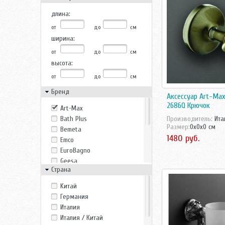
длина:
от
до
см
ширина:
от
до
см
высота:
от
до
см
Бренд
Аксессуар Art-Max
2686Q Крючок
Art-Max
Bath Plus
Производитель:
Ита
Размер:
0x0x0 см
Bemeta
1480 руб.
Emco
EuroBagno
Geesa
Страна
Gro Welle
Ideal Standard
Kитай
Inda
Германия
Jacob Delafon
Италия
Niagara
Италия / Китай
Osgard