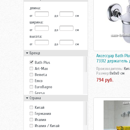
длина:
от
до
см
ширина:
от
до
см
высота:
от
до
см
Бренд
Аксессуар Bath Plu
73312 держатель 
Bath Plus
Art-Max
Производитель:
Кит
Размер:
0x0x0 см
Bemeta
794 руб.
Emco
EuroBagno
Geesa
Страна
Gro Welle
Ideal Standard
Kитай
Inda
Германия
Jacob Delafon
Италия
Niagara
Италия / Китай
Osgard