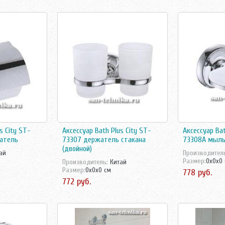
s City ST-
Аксессуар Bath Plus City ST-
Аксессуар Bat
атель
73307 держатель стакана
73308А мыль
(двойной)
ай
Производител
Размер:
0x0x0
Производитель:
Китай
Размер:
0x0x0 см
778 руб.
772 руб.