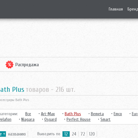
Главная
Брен
Распродажа
Bath Plus
товаров -
216
шт.
ксессуары Bath Plus
атегории:
Все
•
Art-Max
•
Bath Plus
•
Bemeta
•
Emco
•
Eur
Delafon
•
Niagara
•
Osgard
•
Perfect House
•
Smart
е
названию
Выводить по
12
24
72
120