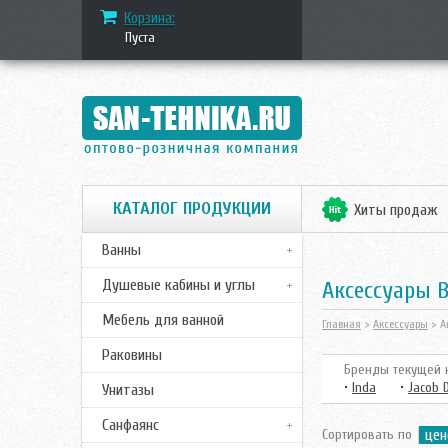
Корзина:
Пуста
КАТАЛОГ ПРОДУКЦИИ
Хиты продаж
Ванны
Душевые кабины и углы
Аксессуары 
Мебель для ванной
Главная
>
Аксессуары
> А
Раковины
Бренды текущей к
•
Inda
•
Jacob 
Унитазы
Санфаянс
Сортировать по
цен