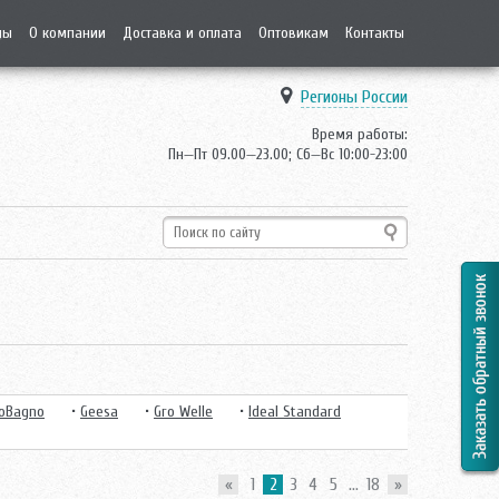
ды
О компании
Доставка и оплата
Оптовикам
Контакты
Регионы России
Время работы:
Пн—Пт 09.00—23.00; Сб—Вс 10:00-23:00
oBagno
•
Geesa
•
Gro Welle
•
Ideal Standard
«
1
2
3
4
5
...
18
»