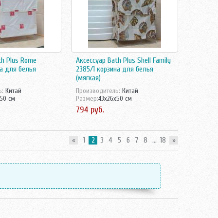
th Plus Rome
Аксессуар Bath Plus Shell Family
на для белья
2385/1 корзина для белья
(мягкая)
ь:
Китай
Производитель:
Китай
50 см
Размер:
43x26x50 см
794 руб.
«
1
2
3
4
5
6
7
8
...
18
»