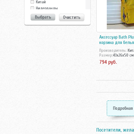
Китай
Perfect House
Нидерланды
Smart
Россия
Очистить
Чехия
Швеция
Аксессуар Bath Plus
корзина для белья
Производитель:
Кит
Размер:
43x26x50 см
794 руб.
Подробная
Посетители, жела