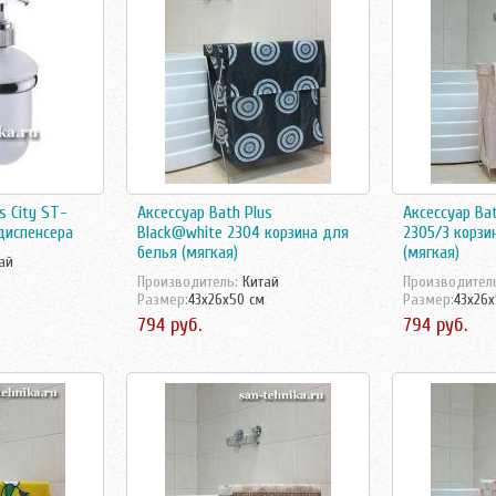
s City ST-
Аксессуар Bath Plus
Аксессуар Bat
диспенсера
Black@white 2304 корзина для
2305/3 корзи
белья (мягкая)
(мягкая)
ай
Производитель:
Китай
Производител
Размер:
43x26x50 см
Размер:
43x26x
794 руб.
794 руб.