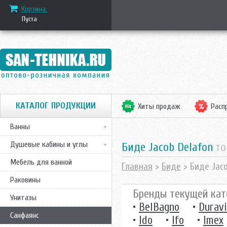
Корзина:
Пуста
КАТАЛОГ ПРОДУКЦИИ
Хиты продаж
Расп
Ванны
Душевые кабины и углы
Биде Jacob Delafon
то
Мебель для ванной
Главная
>
Биде
> Биде Jaco
Раковины
Бренды текущей кат
Унитазы
•
BelBagno
•
Duravi
Санфаянс
•
Ido
•
Ifo
•
Imex