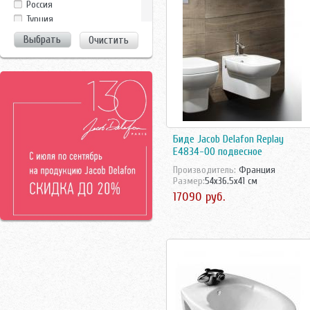
Россия
Jika
Турция
Laufen
Финляндия
Очистить
Noken
Франция
Roca
Чехия/Россия
Rosa
Швейцария
Vidima
Швеция
Villeroy-Boch
Vitra
Биде Jacob Delafon Replay
E4834-00 подвесное
Производитель:
Франция
Размер:
54x36.5x41 см
17090 руб.