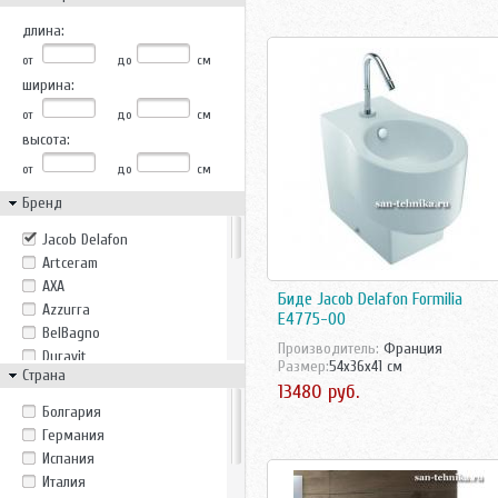
длина:
от
до
см
ширина:
от
до
см
высота:
от
до
см
Бренд
Jacob Delafon
Artceram
AXA
Биде Jacob Delafon Formilia
Azzurra
E4775-00
BelBagno
Производитель:
Франция
Duravit
Размер:
54x36x41 см
Страна
Gala
13480 руб.
Gustavsberg
Болгария
Ideal Standard
Германия
Ido
Испания
Ifo
Италия
Imex