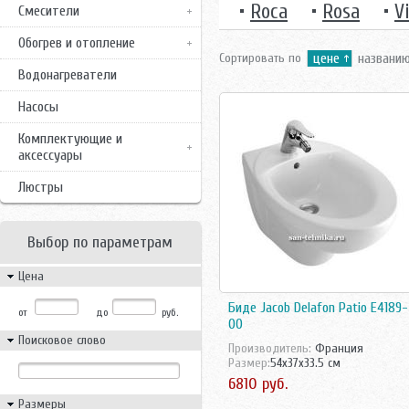
•
Roca
•
Rosa
•
V
Смесители
Обогрев и отопление
Сортировать по
цене
названи
Водонагреватели
Насосы
Комплектующие и
аксессуары
Люстры
Выбор по параметрам
Цена
Биде Jacob Delafon Patio E4189-
от
до
руб.
00
Поисковое слово
Производитель:
Франция
Размер:
54x37x33.5 см
6810 руб.
Размеры