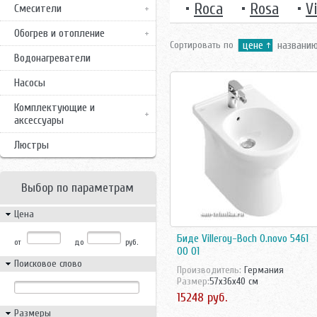
•
Roca
•
Rosa
•
V
Смесители
Обогрев и отопление
Сортировать по
цене
названи
Водонагреватели
Насосы
Комплектующие и
аксессуары
Люстры
Выбор по параметрам
Цена
Биде Villeroy-Boch O.novo 5461
от
до
руб.
00 01
Поисковое слово
Производитель:
Германия
Размер:
57x36x40 см
15248 руб.
Размеры