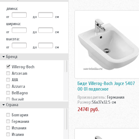
длина:
от
до
см
ширина:
от
до
см
высота:
от
до
см
Бренд
Villeroy-Boch
Artceram
AXA
Биде Villeroy-Boch Joyce 5407
Azzurra
00 01 подвесное
BelBagno
Производитель:
Германия
Duravit
Размер:
56x37x32.5 см
Страна
Gala
24741 руб.
Gustavsberg
Болгария
Ideal Standard
Германия
Ido
Испания
Ifo
Италия
Imex