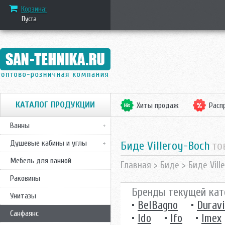
Корзина:
Пуста
КАТАЛОГ ПРОДУКЦИИ
Хиты продаж
Расп
Ванны
Душевые кабины и углы
Биде Villeroy-Boch
то
Мебель для ванной
Главная
>
Биде
> Биде Vill
Раковины
Бренды текущей кат
Унитазы
•
BelBagno
•
Duravi
Санфаянс
•
Ido
•
Ifo
•
Imex