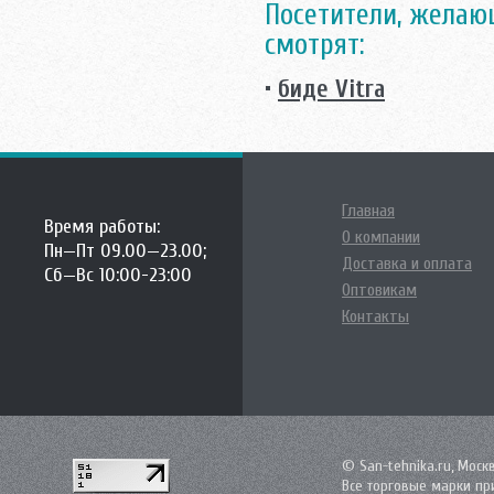
Посетители, желающ
смотрят:
•
биде Vitra
Главная
Время работы:
О компании
Пн—Пт 09.00—23.00;
Доставка и оплата
Сб—Вс 10:00-23:00
Оптовикам
Контакты
© San-tehnika.ru, Моск
Все торговые марки пр