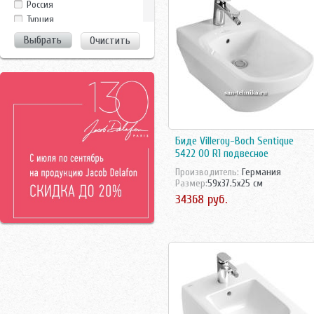
Россия
Jacob Delafon
Турция
Jika
Финляндия
Очистить
Laufen
Франция
Noken
Чехия/Россия
Roca
Швейцария
Rosa
Швеция
Vidima
Vitra
Биде Villeroy-Boch Sentique
5422 00 R1 подвесное
Производитель:
Германия
Размер:
59x37.5x25 см
34368 руб.