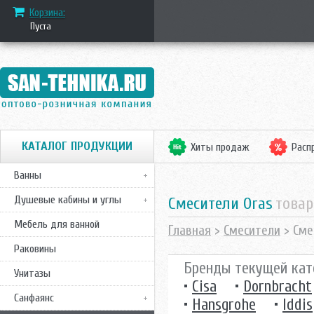
Корзина:
Пуста
КАТАЛОГ ПРОДУКЦИИ
Хиты продаж
Расп
Ванны
Душевые кабины и углы
смесители Oras
товар
Мебель для ванной
Главная
>
Смесители
> Сме
Раковины
Бренды текущей кат
Унитазы
•
Cisa
•
Dornbracht
Санфаянс
•
Hansgrohe
•
Iddis