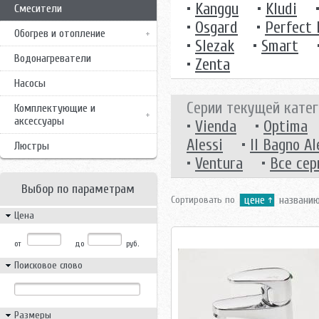
•
Kanggu
•
Kludi
Смесители
•
Osgard
•
Perfect
Обогрев и отопление
•
Slezak
•
Smart
Водонагреватели
•
Zenta
Насосы
Серии текущей катег
Комплектующие и
аксессуары
•
Vienda
•
Optima
Alessi
•
Il Bagno Al
Люстры
•
Ventura
•
Все сер
Выбор по параметрам
Сортировать по
цене
названи
Цена
от
до
руб.
Поисковое слово
Размеры