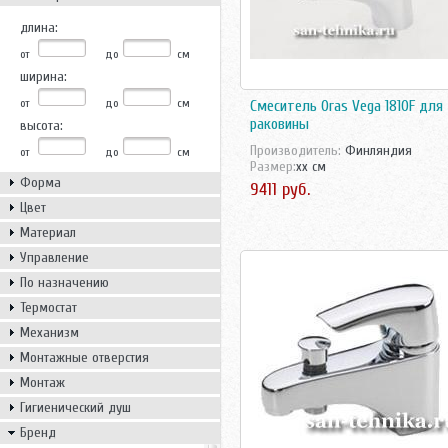
длина:
от
до
см
ширина:
от
до
см
Смеситель Oras Vega 1810F для
раковины
высота:
Производитель:
Финляндия
от
до
см
Размер:
xx см
Форма
9411 руб.
Цвет
Материал
Управление
По назначению
Термостат
Механизм
Монтажные отверстия
Монтаж
Гигиенический душ
Бренд