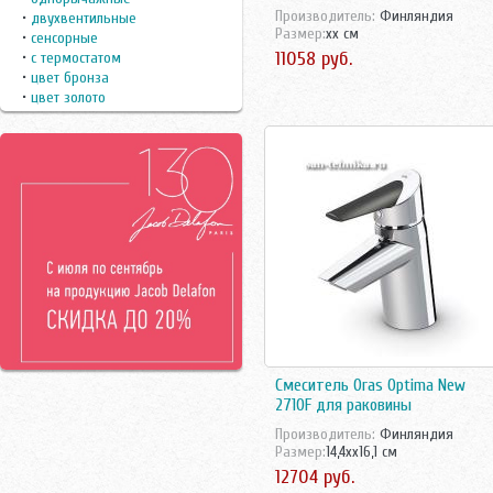
Ravak
Производитель:
Финляндия
•
двухвентильные
Швейцария
Размер:
xx см
Roca
•
сенсорные
Швеция
11058 руб.
•
с термостатом
Rossinka
•
цвет бронза
Sanela
•
цвет золото
Slezak
Smart
Teorema
Vega
Vidima
Vitra
Wide
Zenta
Смеситель Oras Optima New
2710F для раковины
Производитель:
Финляндия
Размер:
14,4xx16,1 см
12704 руб.