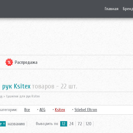
Главная
Брен
Распродажа
 рук Ksitex
товаров -
22
шт.
ук
> Сушилки для рук Ksitex
атегории:
Все
•
AEG
•
Ksitex
•
Stiebel Eltron
е
названию
Выводить по
12
24
72
120