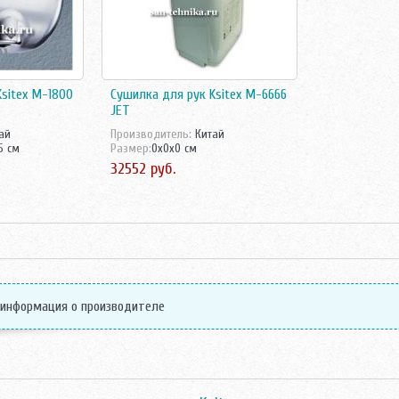
Ksitex M-1800
Сушилка для рук Ksitex M-6666
JET
ай
Производитель:
Китай
.5 см
Размер:
0x0x0 см
32552 руб.
 информация о производителе