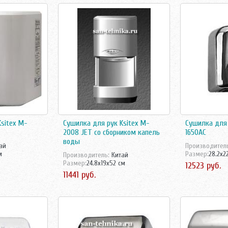
sitex M-
Сушилка для рук Ksitex M-
Сушилка для 
2008 JET со сборником капель
1650АС
воды
ай
Производител
м
Размер:
28.2x2
Производитель:
Китай
Размер:
24.8x19x52 см
12523 руб.
11441 руб.