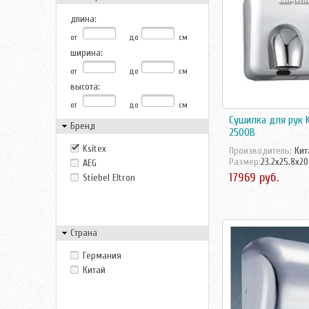
длина:
от
до
см
ширина:
от
до
см
высота:
от
до
см
Сушилка для рук K
Бренд
2500B
Ksitex
Производитель:
Кит
Размер:
23.2x25.8x20
AEG
17969 руб.
Stiebel Eltron
Страна
Германия
Китай