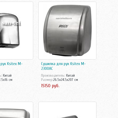
рук Ksitex M-
Сушилка для рук Ksitex M-
2300AC
ь:
Китай
Производитель:
Китай
2.5x16 см
Размер:
26.5x24.5x207 см
15150 руб.