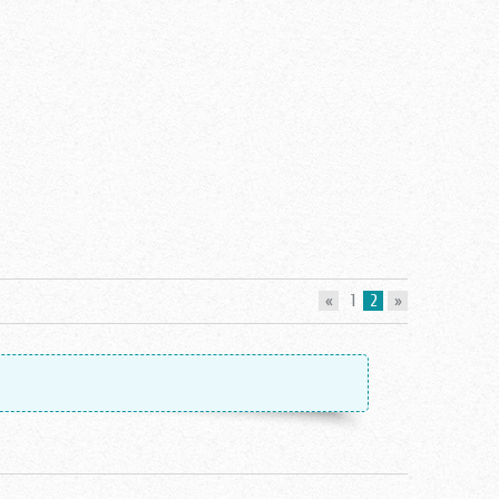
«
1
2
»