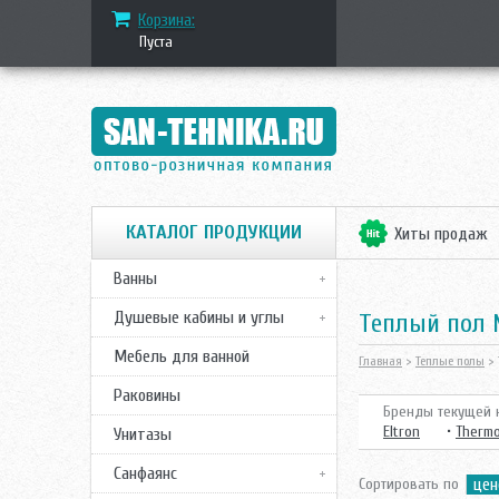
Корзина:
Пуста
КАТАЛОГ ПРОДУКЦИИ
Хиты продаж
Ванны
Душевые кабины и углы
теплый пол 
Мебель для ванной
Главная
>
Теплые полы
> 
Раковины
Бренды текущей к
Eltron
•
Therm
Унитазы
Санфаянс
Сортировать по
цен