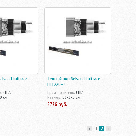
lson Limitrace
Теплый пол Nelson Limitrace
HLT220-J
ь:
США
Производитель:
США
0 см
Размер:
100x0x0 см
2776 руб.
«
1
2
»