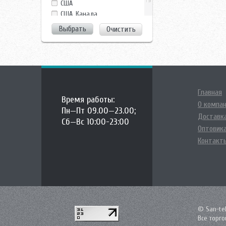
США
США, Канада
Франция
Очистить
Главная
Время работы:
О компа
Пн—Пт 09.00—23.00;
Доставка
Сб—Вс 10:00-23:00
Оптовик
Контакт
© San-teh
Все торг