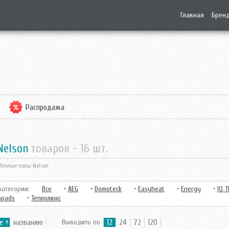
Главная
Брен
Распродажа
Nelson
товаров -
16
шт.
Теплые полы Nelson
атегории:
Все
•
AEG
•
Domoteck
•
Easyheat
•
Energy
•
IQ 
opads
•
Теплолюкс
е
названию
Выводить по
12
24
72
120