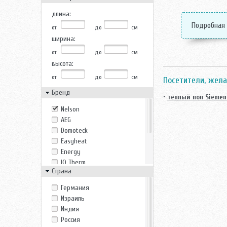
длина:
Подробная
от
до
см
ширина:
от
до
см
высота:
от
до
см
Посетители, жела
Бренд
•
теплый пол Siemen
Nelson
AEG
Domoteck
Easyheat
Energy
IQ Therm
Страна
Siemens
Silicord
Германия
Stiebel Eltron
Израиль
Thermopads
Индия
Теплолюкс
Россия