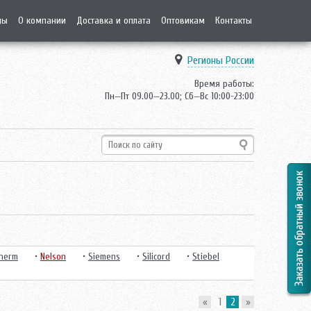
ды
О компании
Доставка и оплата
Оптовикам
Контакты
Регионы России
Время работы:
Пн—Пт 09.00—23.00; Сб—Вс 10:00-23:00
Therm
•
Nelson
•
Siemens
•
Silicord
•
Stiebel
«
1
2
»