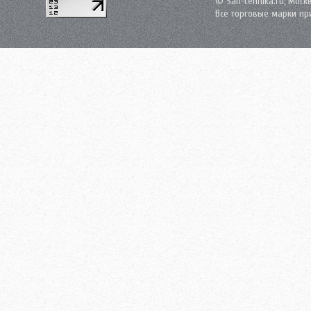
© San-tehnika.ru, Моск
Все торговые марки пр