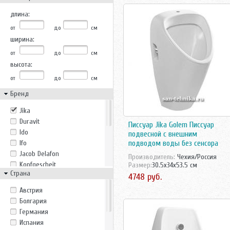
длина:
от
до
см
ширина:
от
до
см
высота:
от
до
см
Бренд
Jika
Duravit
Писсуар Jika Golem Писсуар
Ido
подвесной с внешним
Ifo
подводом воды без сенсора
Jacob Delafon
Производитель:
Чехия/Россия
Kopfgescheit
Размер:
30.5x34x53.5 см
Страна
Laufen
4748 руб.
Roca
Австрия
Rosa
Болгария
Sanela
Германия
Sanita Lux
Испания
Santek