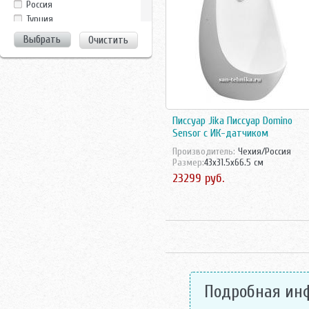
Россия
Teka
Турция
Vidima
Финляндия
Очистить
Vitra
Франция
Чехия
Чехия/Россия
Швейцария
Швеция
Писсуар Jika Писсуар Domino
Sensor с ИК-датчиком
Производитель:
Чехия/Россия
Размер:
43x31.5x66.5 см
23299 руб.
Подробная ин