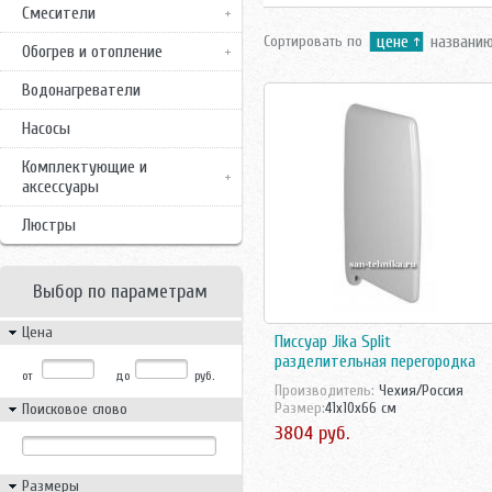
Смесители
Сортировать по
цене
названи
Обогрев и отопление
Водонагреватели
Насосы
Комплектующие и
аксессуары
Люстры
Выбор по параметрам
Цена
Писсуар Jika Split
разделительная перегородка
от
до
руб.
Производитель:
Чехия/Россия
Размер:
41x10x66 см
Поисковое слово
3804 руб.
Размеры