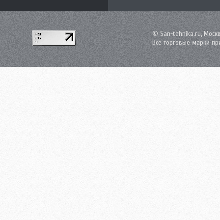
© San-tehnika.ru, Моск
Все торговые марки пр