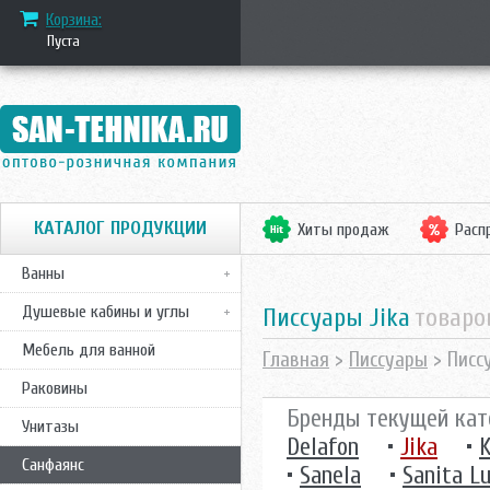
Корзина:
Пуста
КАТАЛОГ ПРОДУКЦИИ
Хиты продаж
Расп
Ванны
Душевые кабины и углы
писсуары Jika
товаро
Мебель для ванной
Главная
>
Писсуары
> Писс
Раковины
Бренды текущей кат
Унитазы
Delafon
•
Jika
•
K
Санфаянс
•
Sanela
•
Sanita L