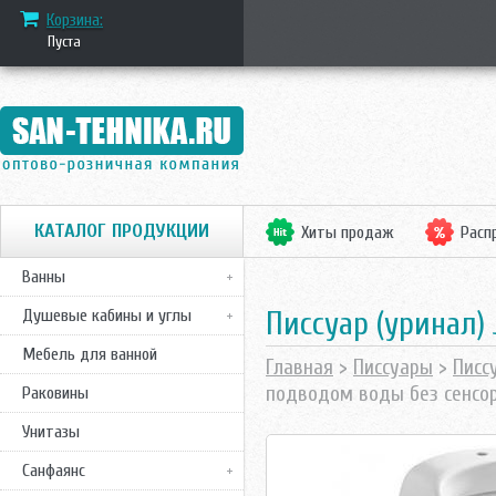
Корзина:
Пуста
КАТАЛОГ ПРОДУКЦИИ
Хиты продаж
Расп
Ванны
Писсуар (уринал) 
Душевые кабины и углы
Мебель для ванной
Главная
>
Писсуары
>
Писс
подводом воды без сенсо
Раковины
Унитазы
Санфаянс