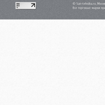
© San-tehnika.ru, Моск
Все торговые марки пр