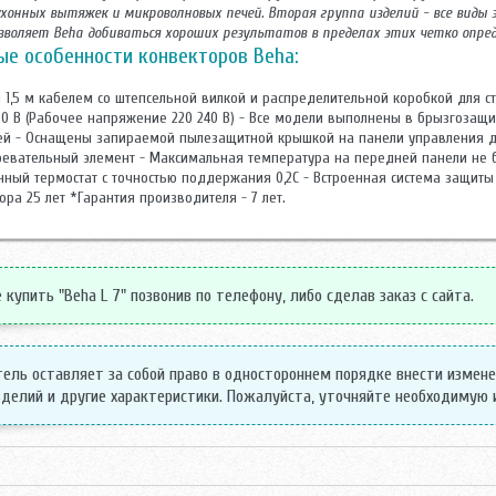
кухонных вытяжек и микроволновых печей. Вторая группа изделий - все виды
зволяет Beha добиваться хороших результатов в пределах этих четко опре
е особенности конвекторов Beha:
 1,5 м кабелем со штепсельной вилкой и распределительной коробкой для 
0 В (Рабочее напряжение 220 240 В) - Все модели выполнены в брызгозащищ
ей - Оснащены запираемой пылезащитной крышкой на панели управления д
евательный элемент - Максимальная температура на передней панели не 
онный термостат с точностью поддержания 0,2С - Встроенная система защиты
ра 25 лет *Гарантия производителя - 7 лет.
купить "Beha L 7" позвонив по телефону, либо сделав заказ с сайта.
ель оставляет за собой право в одностороннем порядке внести измен
делий и другие характеристики. Пожалуйста, уточняйте необходимую