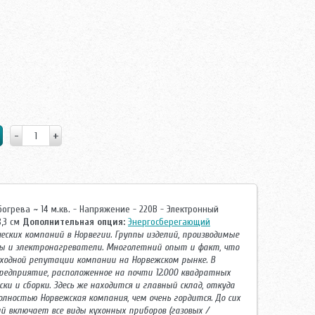
огрева ~ 14 м.кв. - Напряжение - 220В - Электронный
8,3 см
Дополнительная опция:
Энергосберегающий
ских компаний в Норвегии. Группы изделий, производимые
литы и электронагреватели. Многолетний опыт и факт, что
сходной репутации компании на Норвежском рынке. В
предприятие, расположенное на почти 12.000 квадратных
 и сборки. Здесь же находится и главный склад, откуда
олностью Норвежская компания, чем очень гордится. До сих
й включает все виды кухонных приборов (газовых /