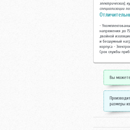
электрических), 
специализации по
Отличительны
- Укомплектованы
напряжения до 15
двойной изоляци
и бесшумный нагр
корпуса - Электр
Срок службы прибо
Вы можете 
Производит
размеры из