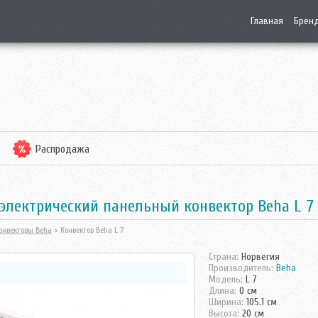
Главная
Брен
Распродажа
электрический панельный конвектор Beha L 7
онвекторы Beha
> Конвектор Beha L 7
Страна:
Норвегия
Производитель:
Beha
Модель:
L 7
Длина:
0 см
Ширина:
105.1 см
Высота:
20 см