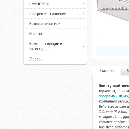
Смесители
Обогрев и отопление
Водонагреватели
Насосы
Комплектующие и
аксессуары
Люстры
Описание
Х
Плинтусный элек
термостат, защита 
программный мо
компанией сегодн
Beha всегда был 
Хейстад (Heistad
метров. На терри
готовая продукци
пор Beha работае