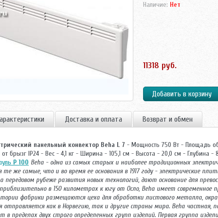
Наличие:
Нет
11318 руб.
арактеристики
Доставка и оплата
Возврат и обмен
трический панельный конвектор Beha L 7
- Мощность 750 Вт - Площадь об
от брызг IP24 - Вес - 4,1 кг - Ширина - 105,1 см - Высота - 20,0 см - Глубина - 
дуль
P 100
Beha - одна из самых старых и наиболее традиционных электриче
я те же самые, что и во время ее основания в 1917 году - электрические п
на передовом рубеже развития новых технологий, дают основание для прево
), приблизительно в 150 километрах к югу от Осло, Beha имеет современное 
тории фабрики размещаются цеха для обработки листового металла, окраски
я отправляется как в Норвегию, так и другие страны мира. Beha частная, п
т в пределах двух строго определенных групп изделий. Первая группа издели