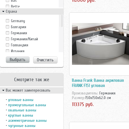
112000 руб.
Bas
Bette
Страна
BLB
CRW
Germany
Duravit
Болгария
Eago
Германия
Estap
Германия/Китай
Eurolux
Голландия
Fiinn
Испания
GROSSMAN
Италия
Очистить
Indeo
Китай
Jacob Delafon
Португалия
Jacuzzi
Росcия
Jika
Смотрите так же
Ванна Frank Ванна акриловая
Россия
Kaldewei
FRANK F151 угловая
Росссия
Вас может заинтересовать
Marka 1
Производитель:
Германия
Словакия
Mauersberger
Размер:
150x150x62.0 см
Турция
•
угловые ванны
Monte Bianco
113375 руб.
•
прямоугольные ванны
Финляндия
Novokuznetsk
•
овальные ванны
Франция
•
круглые ванны
Potter
Чехия
•
асимметричные ванны
Ravak
Чехия/Россия
•
чугунные ванны
Riho