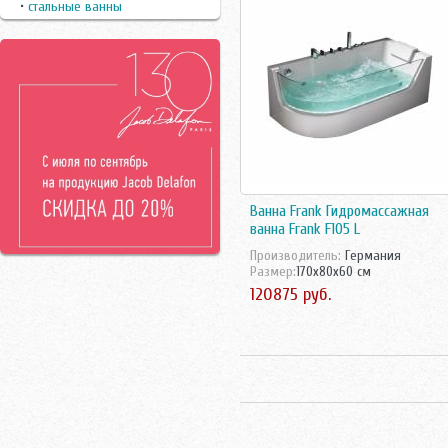
•
стальные ванны
Roca
Santek
Timo
Triton
Vagnerplast
Vidima
Villeroy-Boch
Vitra
Вiz
Ручки
Ванна Frank Гидромассажная
Санта
ванна Frank F105 L
Производитель:
Германия
Размер:
170x80x60 см
120875 руб.