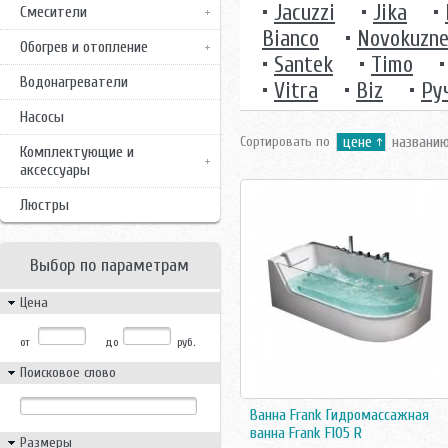
•
Jacuzzi
•
Jika
•
Смесители
Bianco
•
Novokuzne
Обогрев и отопление
•
Santek
•
Timo
Водонагреватели
•
Vitra
•
Вiz
•
Ру
Насосы
Сортировать по
цене
названи
Комплектующие и
аксессуары
Люстры
Выбор по параметрам
Цена
от
до
руб.
Поисковое слово
Ванна Frank Гидромассажная
ванна Frank F105 R
Размеры