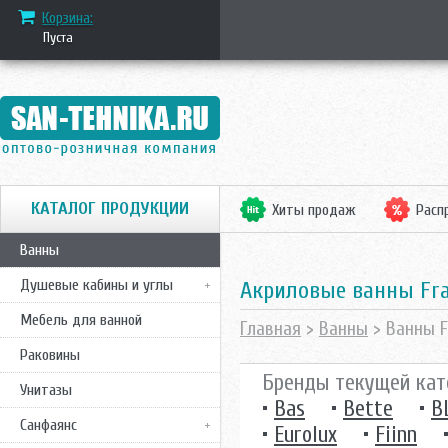
Корзина:
Пуста
КАТАЛОГ ПРОДУКЦИИ
Хиты продаж
Расп
Ванны
Душевые кабины и углы
Акриловые ванны Fr
Мебель для ванной
Главная
>
Ванны
> Ванны F
Раковины
Бренды текущей кат
Унитазы
•
Bas
•
Bette
•
B
Санфаянс
•
Eurolux
•
Fiinn