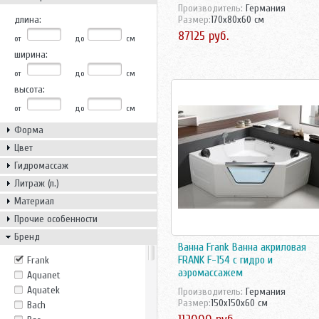
Производитель:
Германия
длина:
Размер:
170x80x60 см
87125 руб.
от
до
см
ширина:
от
до
см
высота:
от
до
см
Форма
Цвет
Гидромассаж
Литраж (л.)
Материал
Прочие особенности
Бренд
Ванна Frank Ванна акриловая
FRANK F-154 с гидро и
Frank
аэромассажем
Aquanet
Aquatek
Производитель:
Германия
Размер:
150x150x60 см
Bach