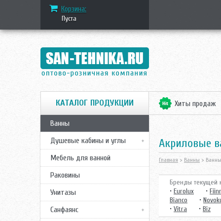
Корзина:
Пуста
КАТАЛОГ ПРОДУКЦИИ
Хиты продаж
Ванны
Душевые кабины и углы
Акриловые 
Мебель для ванной
Главная
>
Ванны
> Ванны
Раковины
Бренды текущей к
•
Eurolux
•
Fiin
Унитазы
Bianco
•
Novok
•
Vitra
•
Вiz
Санфаянс