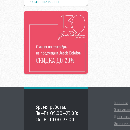
•
стальные ванны
Riho
Roca
Santek
Triton
Vagnerplast
Vidima
Villeroy-Boch
Vitra
Вiz
Ручки
Санта
Главная
Время работы:
О компа
Пн—Пт 09.00—23.00;
Доставка
Сб—Вс 10:00-23:00
Оптовик