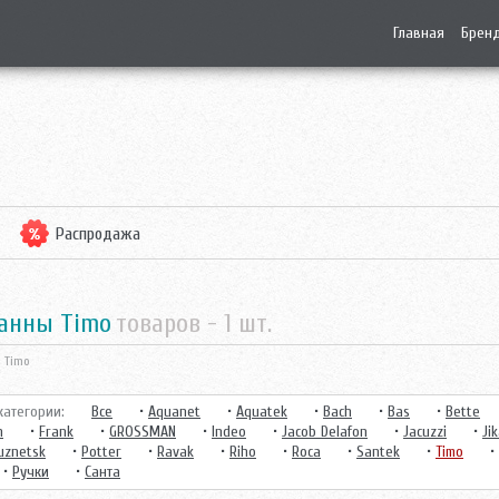
Главная
Брен
Распродажа
ванны Timo
товаров -
1
шт.
 Timo
атегории:
Все
•
Aquanet
•
Aquatek
•
Bach
•
Bas
•
Bette
n
•
Frank
•
GROSSMAN
•
Indeo
•
Jacob Delafon
•
Jacuzzi
•
Ji
uznetsk
•
Potter
•
Ravak
•
Riho
•
Roca
•
Santek
•
Timo
•
•
Ручки
•
Санта