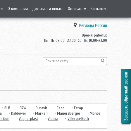
ды
О компании
Доставка и оплата
Оптовикам
Контакты
Регионы России
Время работы:
Пн—Пт 09.00—23.00; Сб—Вс 10:00-23:00
•
BLB
•
CRW
•
Duravit
•
Eago
•
Estap
ka
•
Kaldewei
•
Marka 1
•
Mauersberger
•
Monte
Triton
•
Vagnerplast
•
Vidima
•
Villeroy-Boch