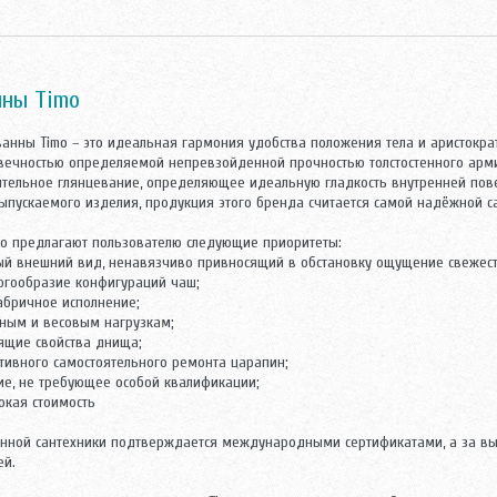
нны Timo
анны Timo – это идеальная гармония удобства положения тела и аристократ
овечностью определяемой непревзойденной прочностью толстостенного арми
ительное глянцевание, определяющее идеальную гладкость внутренней пов
ыпускаемого изделия, продукция этого бренда считается самой надёжной са
o предлагают пользователю следующие приоритеты:
ый внешний вид, ненавязчиво привносящий в обстановку ощущение свежест
огообразие конфигураций чаш;
абричное исполнение;
рным и весовым нагрузкам;
зящие свойства днища;
тивного самостоятельного ремонта царапин;
ие, не требующее особой квалификации;
окая стоимость
нной сантехники подтверждается международными сертификатами, а за вы
ей.