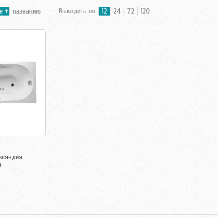
е
названию
Выводить по
12
24
72
120
ляндия
м