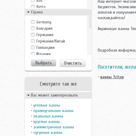
Bas
Наш интернет-магази
Bette
бюджетов. Эксклюзи
Страна
оплатой и получение
BLB
наслаждайтесь!
CRW
Germany
Duravit
Болгария
Акриловые ванны Tim
Eago
Германия
Estap
Германия/Китай
Eurolux
Голландия
Подробная информац
Fiinn
Испания
Frank
Италия
Очистить
GROSSMAN
Посетители, жела
Китай
Indeo
Португалия
Jacob Delafon
•
ванны Triton
Росcия
Jacuzzi
Смотрите так же
Россия
Jika
Росссия
Вас может заинтересовать
Kaldewei
Словакия
Marka 1
Турция
•
угловые ванны
Mauersberger
•
прямоугольные ванны
Финляндия
Monte Bianco
•
овальные ванны
Франция
•
круглые ванны
Novokuznetsk
Чехия
•
асимметричные ванны
Potter
Чехия/Россия
•
чугунные ванны
Ravak