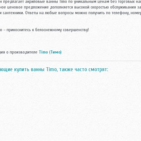
н предлагает акриловые ванны Timo по уникальным ценам без торговых н
вное ценовое предложение дополняется высокой скоростью обслуживания
м сантехники. Ответы на любые вопросы можно получить по телефону, номер
o – прикоснитесь к белоснежному совершенству!
ия о производителе
Timo (Тимо)
ющие купить ванны Timo, также часто смотрят: