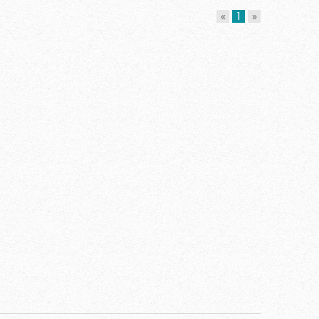
«
1
»