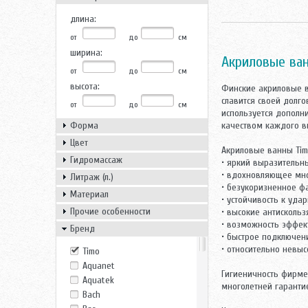
длина:
от
до
см
ширина:
Акриловые ва
от
до
см
высота:
Финские акриловые в
славится своей долг
от
до
см
используется дополн
Форма
качеством каждого в
Цвет
Акриловые ванны Tim
Гидромассаж
• яркий выразительн
• вдохновляющее мн
Литраж (л.)
• безукоризненное ф
Материал
• устойчивость к уда
Прочие особенности
• высокие антисколь
• возможность эффек
Бренд
• быстрое подключен
• относительно невыс
Timo
Aquanet
Гигиеничность фирме
Aquatek
многолетней гаранти
Bach