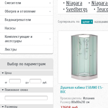
•
Niagara
•
Niagara
Смесители
•
Svedbergs
•
Teuc
Обогрев и отопление
Водонагреватели
Сортировать по
цене
названи
Насосы
Комплектующие и
аксессуары
Люстры
Выбор по параметрам
Цена
от
до
руб.
Душевая кабина ESBANO ES-
Поисковое слово
80C
Производитель:
Испания
Размер:
80x80x210 см
Размеры
27608 руб.