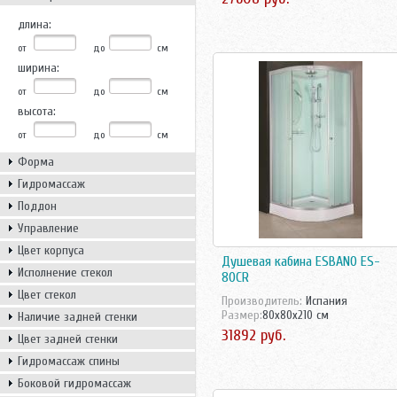
длина:
от
до
см
ширина:
от
до
см
высота:
от
до
см
Форма
Гидромассаж
Поддон
Управление
Цвет корпуса
Душевая кабина ESBANO ES-
Исполнение стекол
80CR
Цвет стекол
Производитель:
Испания
Размер:
80x80x210 см
Наличие задней стенки
31892 руб.
Цвет задней стенки
Гидромассаж спины
Боковой гидромассаж