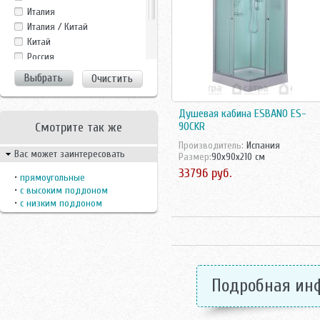
Frank
Италия
GROSSMAN
Италия / Китай
Gustavsberg
Китай
LanMeng
Росcия
Maroni
Россия
Очистить
Nautico
Финляндия
Niagara
Швецария
Niagara Lux
Душевая кабина ESBANO ES-
Швеция
Parly
Смотрите так же
90CKR
Potter
Производитель:
Испания
Вас может заинтересовать
Potter N
Размер:
90x90x210 см
SEAN
33796 руб.
•
прямоугольные
Svedbergs
•
с высоким поддоном
Teuco
•
с низким поддоном
Timo
Wasserfalle
Подробная ин