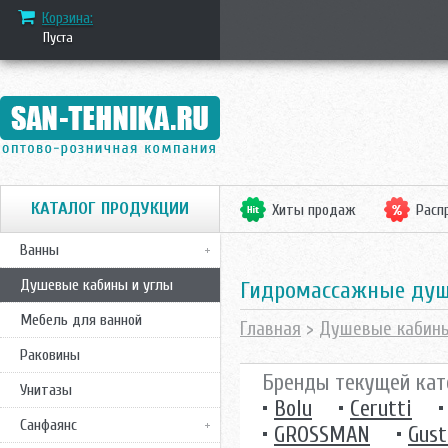
Корзина:
Пуста
КАТАЛОГ ПРОДУКЦИИ
Хиты продаж
Расп
Ванны
Душевые кабины и углы
Гидромассажные ду
Мебель для ванной
Главная
>
Душевые кабин
Раковины
Бренды текущей кат
Унитазы
•
Bolu
•
Cerutti
Санфаянс
•
GROSSMAN
•
Gust