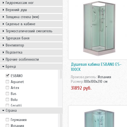
Гидромассаж ног
Верхний душ
Толщина стекла (мм)
Сиденье в кабине
Термостатический смеситель
Турецкая баня
Вентилятор
Подсветка
Прочие особенности
Душевая кабина ESBANO ES-
Бренд
100CK
ESBANO
Производитель:
Испания
Размер:
100x100x210 см
Aquanet
31892 руб.
Artex
Bas
Bolu
Cerutti
Страна
Eago
Erlit
Германия
Fiinn
Испания