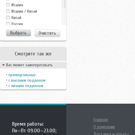
Fiinn
Италия
Frank
Италия / Китай
GROSSMAN
Китай
Gustavsberg
Росcия
LanMeng
Россия
Очистить
Maroni
Финляндия
Nautico
Швецария
Niagara
Швеция
Niagara Lux
Смотрите так же
Parly
Вас может заинтересовать
Potter
Potter N
•
прямоугольные
Svedbergs
•
с высоким поддоном
Teuco
•
с низким поддоном
Timo
Wasserfalle
Главная
Время работы:
О компании
Пн—Пт 09.00—23.00;
Доставка и оплата