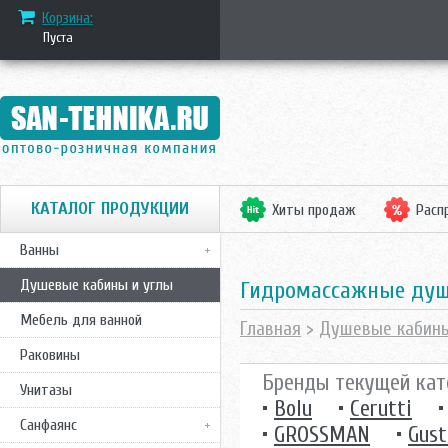
Корзина:
Пуста
КАТАЛОГ ПРОДУКЦИИ
Хиты продаж
Расп
Ванны
Душевые кабины и углы
Гидромассажные ду
Мебель для ванной
Главная
>
Душевые кабин
Раковины
Бренды текущей кат
Унитазы
•
Bolu
•
Cerutti
Санфаянс
•
GROSSMAN
•
Gust