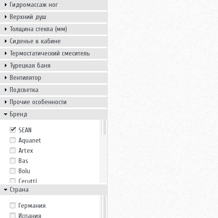
Гидромассаж ног
Верхний душ
Толщина стекла (мм)
Сиденье в кабине
Термостатический смеситель
Турецкая баня
Вентилятор
Подсветка
Прочие особенности
Бренд
SEAN
Aquanet
Artex
Bas
Bolu
Cerutti
Страна
Eago
Erlit
Германия
ESBANO
Испания