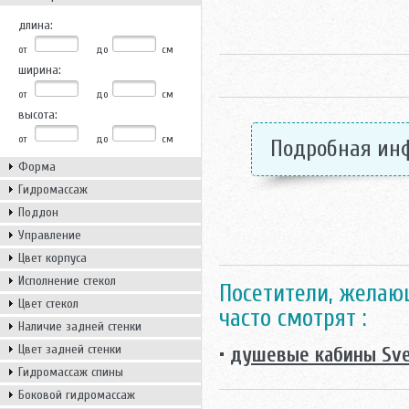
длина:
от
до
см
ширина:
от
до
см
высота:
от
до
см
Подробная ин
Форма
Гидромассаж
Поддон
Управление
Цвет корпуса
Исполнение стекол
Посетители, желаю
Цвет стекол
часто смотрят :
Наличие задней стенки
Цвет задней стенки
•
душевые кабины Sve
Гидромассаж спины
Боковой гидромассаж