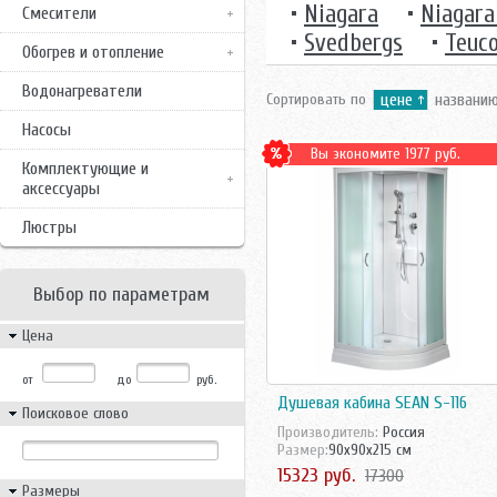
•
Niagara
•
Niagara
Смесители
•
Svedbergs
•
Teuc
Обогрев и отопление
Водонагреватели
Сортировать по
цене
названи
Насосы
Вы экономите 1977 руб.
Комплектующие и
аксессуары
Люстры
Выбор по параметрам
Цена
от
до
руб.
Душевая кабина SEAN S-116
Поисковое слово
Производитель:
Росcия
Размер:
90x90x215 см
15323 руб.
17300
Размеры