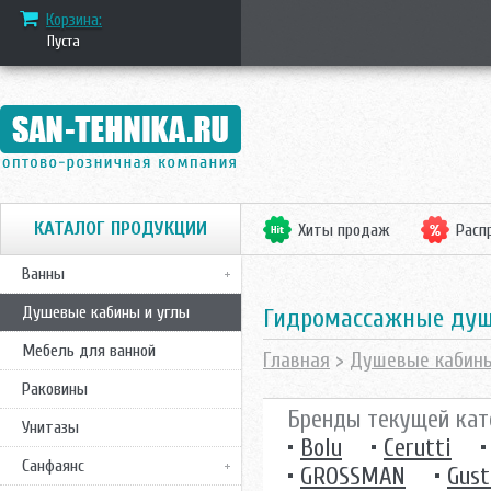
Корзина:
Пуста
КАТАЛОГ ПРОДУКЦИИ
Хиты продаж
Расп
Ванны
Душевые кабины и углы
Гидромассажные душ
Мебель для ванной
Главная
>
Душевые кабин
Раковины
Бренды текущей кат
Унитазы
•
Bolu
•
Cerutti
Санфаянс
•
GROSSMAN
•
Gust