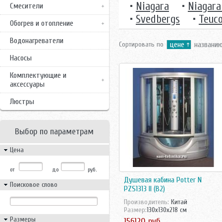
•
Niagara
•
Niagara
Смесители
•
Svedbergs
•
Teuc
Обогрев и отопление
Водонагреватели
Сортировать по
цене
названи
Насосы
Комплектующие и
аксессуары
Люстры
Выбор по параметрам
Цена
от
до
руб.
Душевая кабина Potter N
Поисковое слово
PZS1313 II (B2)
Производитель:
Китай
Размер:
130x130x218 см
Размеры
156120 руб.