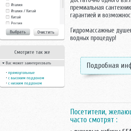
достаточно одного взг
Fiinn
Италия
премиальная сантехник
Frank
Италия / Китай
гарантией и возможнос
GROSSMAN
Китай
Gustavsberg
Росcия
LanMeng
Гидромассажные душев
Россия
Очистить
Maroni
Финляндия
водных процедур!
Nautico
Швецария
Niagara
Швеция
Niagara Lux
Смотрите так же
Parly
Вас может заинтересовать
Подробная ин
Potter
SEAN
•
прямоугольные
Svedbergs
•
с высоким поддоном
Teuco
•
с низким поддоном
Timo
Wasserfalle
Посетители, желаю
часто смотрят :