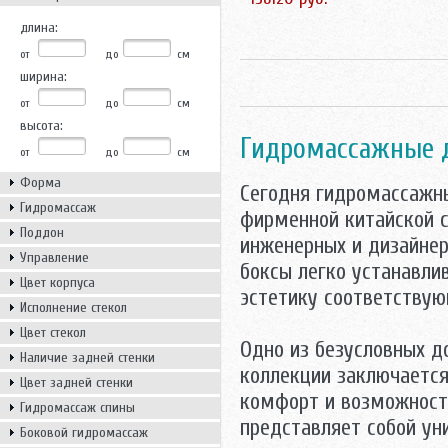
длина:
от
до
см
ширина:
от
до
см
высота:
Гидромассажные 
от
до
см
Форма
Сегодня гидромассажн
Гидромассаж
фирменной китайской с
Поддон
инженерных и дизайнер
Управление
боксы легко устанавли
Цвет корпуса
эстетику соответствую
Исполнение стекол
Цвет стекол
Одно из безусловных д
Наличие задней стенки
коллекции заключается
Цвет задней стенки
комфорт и возможност
Гидромассаж спины
представляет собой ун
Боковой гидромассаж