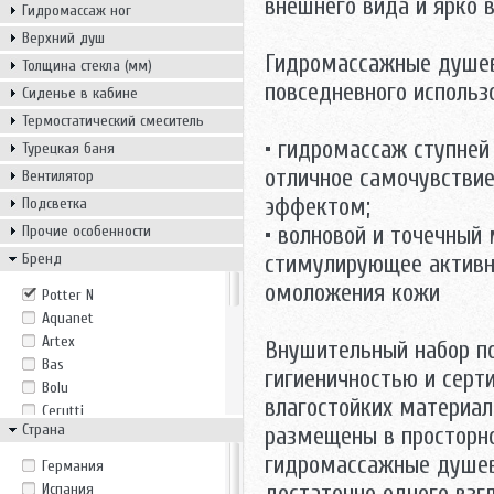
внешнего вида и ярко 
Гидромассаж ног
Верхний душ
Гидромассажные душев
Толщина стекла (мм)
повседневного использ
Сиденье в кабине
Термостатический смеситель
• гидромассаж ступней
Турецкая баня
отличное самочувстви
Вентилятор
эффектом;
Подсветка
Прочие особенности
• волновой и точечный
Бренд
стимулирующее активн
омоложения кожи
Potter N
Aquanet
Artex
Внушительный набор п
Bas
гигиеничностью и серт
Bolu
влагостойких материал
Cerutti
Страна
размещены в просторно
Eago
Erlit
гидромассажные душев
Германия
ESBANO
Испания