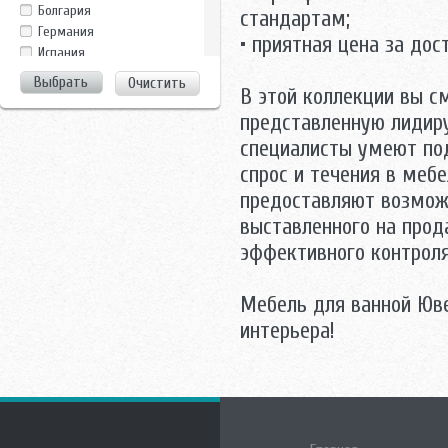
Clarberg
Болгария
стандартам;
Dreja
Германия
• приятная цена за дос
Duravit
Испания
EuroBagno
Италия
Очистить
Evulla
В этой коллекции вы с
Китай
GamaDecor
Росcия
представленную лидир
Ideal Standard
Россия
специалисты умеют по
Ifo
Росссия
Iside
спрос и течения в меб
Турция
La Tezza
предоставляют возмож
Украина
La Tezza,Tessoro
Чехия
выставленного на прод
Laufen
Швейцария
эффективного контроля
Nautico
Швеция
Perfect House
Ravak
Мебель для ванной Юв
Roca
интерьера!
Runo
Sanovit
Sanstar
Santek
Sanvit
Shiro