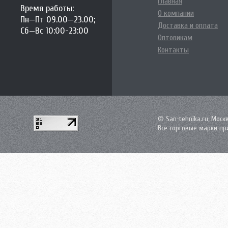
Главная
Время работы:
Tessoro
О компании
Пн—Пт 09.00—23.00;
Triton
Доставка и оплата
Velvex
Сб—Вс 10:00-23:00
Оптовикам
Vidima
Контакты
Villeroy-Boch
Аква Родос
Акватон
Аллигатор-мебель
АСБ мебель
Атолл
Норта-Аква
© San-tehnika.ru, Моск
Оника
Все торговые марки пр
Санта