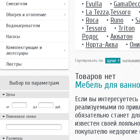
•
Evulla
•
GamaDec
Смесители
•
La Tezza,Tessoro
Обогрев и отопление
•
Roca
•
Runo
•
S
Водонагреватели
•
Tessoro
•
Triton
Родос
•
Акватон
Насосы
•
Норта-Аква
•
Они
Комплектующие и
аксессуары
Сортировать по
цене
названи
Люстры
Товаров нет
Выбор по параметрам
Мебель для ванн
Цена
Если вы интересуетесь
реализуемыми по прив
от
до
руб.
обязательно станет дл
Поисковое слово
известен своей лояльн
покупателю недорогие 
Размеры