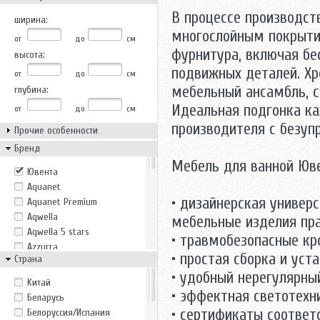
В процессе производст
ширина:
многослойным покрыти
от
до
см
фурнитура, включая бе
высота:
подвижных деталей. Х
от
до
см
мебельный ансамбль, с
глубина:
Идеальная подгонка к
от
до
см
производителя с безуп
Прочие особенности
Бренд
Мебель для ванной Юв
Ювента
Aquanet
• дизайнерская универ
Aquanet Premium
Aqwella
мебельные изделия пра
Aqwella 5 stars
• травмобезопасные кр
Azzurra
• простая сборка и уста
Страна
Belux
• удобный нерегулярны
Bricklaer
Kитай
Casa Vera
• эффектная светотехн
Беларусь
Cezares
• сертификаты соотве
Белоруссия/Испания