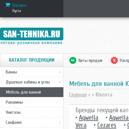
Корзина:
Пуста
КАТАЛОГ ПРОДУКЦИИ
Хиты продаж
Расп
Ванны
Душевые кабины и углы
Mебель для ванной 
Мебель для ванной
Главная
>
> Ювента
Раковины
Бренды текущей кат
Унитазы
•
Aqwella
•
Aqwella
Санфаянс
Vera
•
Cezares
•