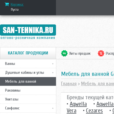
Корзина:
Пуста
КАТАЛОГ ПРОДУКЦИИ
Хиты продаж
Расп
Ванны
Душевые кабины и углы
Mебель для ванной 
Мебель для ванной
Главная
>
Мебель для ван
Раковины
Бренды текущей кат
Унитазы
•
Aqwella
•
Aqwella
Санфаянс
Vera
•
Cezares
•