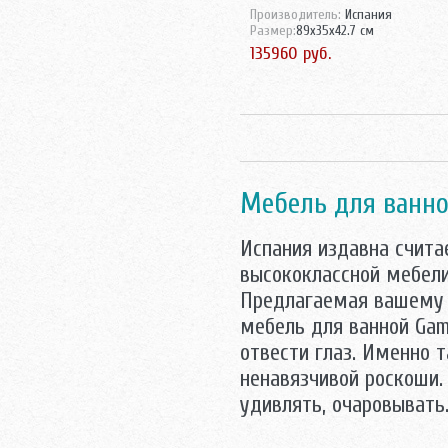
Производитель:
Испания
Triton
Размер:
89x35x42.7 см
Velvex
135960 руб.
Vidima
Villeroy-Boch
Аква Родос
Акватон
Аллигатор-мебель
АСБ мебель
Атолл
Mебель для ванно
Норта-Аква
Оника
Испания издавна счита
Санта
высококлассной мебели
Предлагаемая вашему 
мебель для ванной Gam
отвести глаз. Именно 
ненавязчивой роскоши.
удивлять, очаровывать