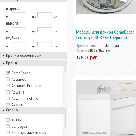
ширина:
от
до
см
высота:
от
до
см
Мебель для ванной GamaDecor
Century 100082360 зеркало
глубина:
Производитель:
Испания
от
до
см
Размер:
100x70x2 см
Прочие особенности
37807 руб.
Бренд
GamaDecor
Aquanet
Aquanet Premium
Aqwella
Aqwella 5 stars
Azzurra
Страна
Belux
Bricklaer
Kитай
Casa Vera
Беларусь
Cezares
Белоруссия/Испания