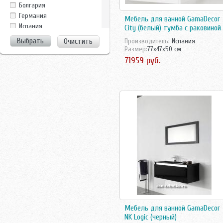
Clarberg
Болгария
Dreja
Германия
Мебель для ванной GamaDecor
Duravit
Испания
City (белый) тумба с раковиной
EuroBagno
Италия
Очистить
Производитель:
Испания
Evulla
Китай
Размер:
77x47x50 см
Ideal Standard
Росcия
71959 руб.
Ifo
Россия
Iside
Росссия
La Tezza
Турция
La Tezza,Tessoro
Украина
Laufen
Чехия
Nautico
Швейцария
Perfect House
Швеция
Ravak
Roca
Runo
Sanovit
Sanstar
Santek
Sanvit
Мебель для ванной GamaDecor
Shiro
NK Logic (черный)
Tessoro