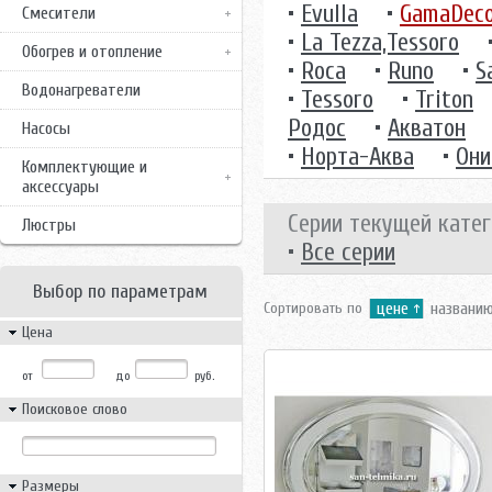
•
Evulla
•
GamaDec
Смесители
•
La Tezza,Tessoro
Обогрев и отопление
•
Roca
•
Runo
•
S
Водонагреватели
•
Tessoro
•
Triton
Родос
•
Акватон
Насосы
•
Норта-Аква
•
Они
Комплектующие и
аксессуары
Серии текущей катег
Люстры
•
Все серии
Выбор по параметрам
Сортировать по
цене
названи
Цена
от
до
руб.
Поисковое слово
Размеры