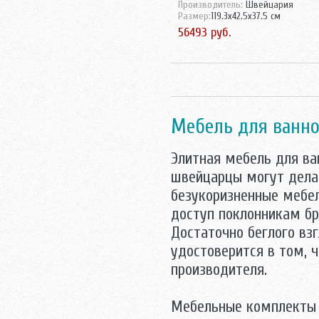
Производитель:
Швейцария
Triton
Размер:
119.3x42.5x37.5 см
Velvex
56493 руб.
Vidima
Villeroy-Boch
Аква Родос
Акватон
Аллигатор-мебель
АСБ мебель
Mебель для ванно
Атолл
Норта-Аква
Элитная мебель для ва
Оника
швейцарцы могут делат
Санта
безукоризненные мебел
доступ поклонникам б
Достаточно беглого вз
удостоверится в том, 
производителя.
Мебельные комплекты 