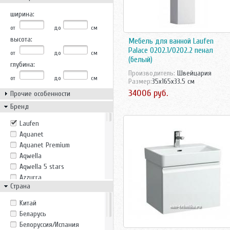
ширина:
от
до
см
высота:
Мебель для ванной Laufen
Palace 0202.1/0202.2 пенал
от
до
см
(белый)
глубина:
Производитель:
Швейцария
от
до
см
Размер:
35x165x33.5 см
34006 руб.
Прочие особенности
Бренд
Laufen
Aquanet
Aquanet Premium
Aqwella
Aqwella 5 stars
Azzurra
Страна
Belux
Bricklaer
Kитай
Casa Vera
Беларусь
Cezares
Белоруссия/Испания