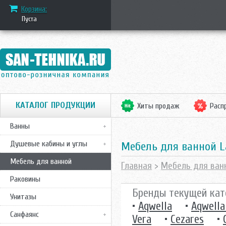
Корзина:
Пуста
КАТАЛОГ ПРОДУКЦИИ
Хиты продаж
Расп
Ванны
Душевые кабины и углы
Mебель для ванной 
Мебель для ванной
Главная
>
Мебель для ван
Раковины
Бренды текущей кат
Унитазы
•
Aqwella
•
Aqwella
Санфаянс
Vera
•
Cezares
•