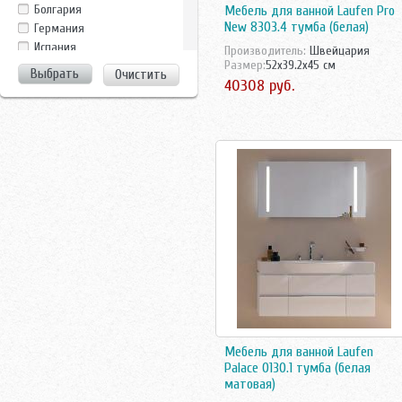
Clarberg
Болгария
Мебель для ванной Laufen Pro
Dreja
New 8303.4 тумба (белая)
Германия
Duravit
Испания
Производитель:
Швейцария
EuroBagno
Размер:
52x39.2x45 см
Италия
Очистить
Evulla
40308 руб.
Китай
GamaDecor
Росcия
Ideal Standard
Россия
Ifo
Росссия
Iside
Турция
La Tezza
Украина
La Tezza,Tessoro
Чехия
Nautico
Швейцария
Perfect House
Швеция
Ravak
Roca
Runo
Sanovit
Sanstar
Santek
Мебель для ванной Laufen
Sanvit
Palace 0130.1 тумба (белая
Shiro
матовая)
Tessoro