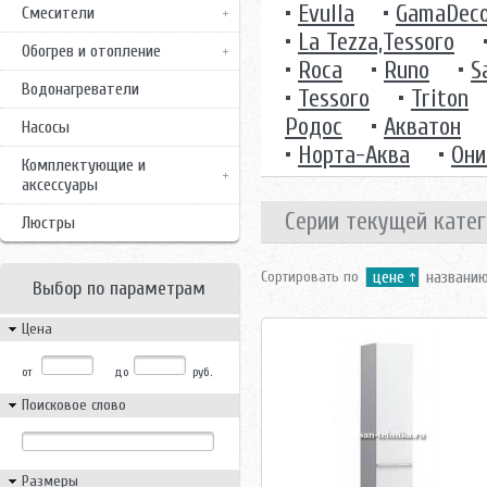
•
Evulla
•
GamaDec
Смесители
•
La Tezza,Tessoro
Обогрев и отопление
•
Roca
•
Runo
•
S
Водонагреватели
•
Tessoro
•
Triton
Родос
•
Акватон
Насосы
•
Норта-Аква
•
Они
Комплектующие и
аксессуары
Серии текущей катег
Люстры
Сортировать по
цене
названи
Выбор по параметрам
Цена
от
до
руб.
Поисковое слово
Размеры