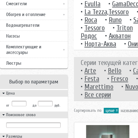
•
Evulla
•
GamaDec
Смесители
•
La Tezza,Tessoro
Обогрев и отопление
•
Roca
•
Runo
•
S
Водонагреватели
•
Tessoro
•
Triton
Родос
•
Акватон
Насосы
•
Норта-Аква
•
Они
Комплектующие и
аксессуары
Серии текущей катег
Люстры
•
Arte
•
Bello
•
C
•
Festa
•
Fresco
Выбор по параметрам
•
Marettimo
•
Nuvo
Цена
•
Все серии
от
до
руб.
Сортировать по
цене
названи
Поисковое слово
Размеры