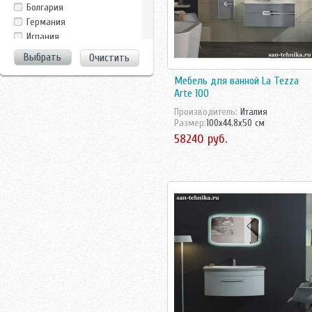
Clarberg
Болгария
Dreja
Германия
Duravit
Испания
EuroBagno
Италия
Очистить
Evulla
Китай
GamaDecor
Росcия
Мебель для ванной La Tezza
Ideal Standard
Arte 100
Россия
Ifo
Росссия
Производитель:
Италия
Iside
Размер:
100x44.8x50 см
Турция
La Tezza,Tessoro
58240 руб.
Украина
Laufen
Чехия
Nautico
Швейцария
Perfect House
Швеция
Ravak
Roca
Runo
Sanovit
Sanstar
Santek
Sanvit
Shiro
Tessoro