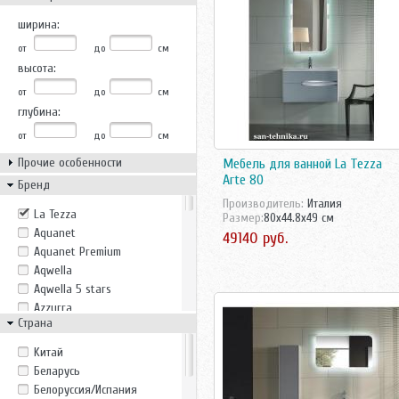
ширина:
от
до
см
высота:
от
до
см
глубина:
от
до
см
Прочие особенности
Мебель для ванной La Tezza
Arte 80
Бренд
Производитель:
Италия
La Tezza
Размер:
80x44.8x49 см
Aquanet
49140 руб.
Aquanet Premium
Aqwella
Aqwella 5 stars
Azzurra
Страна
Belux
Bricklaer
Kитай
Casa Vera
Беларусь
Cezares
Белоруссия/Испания