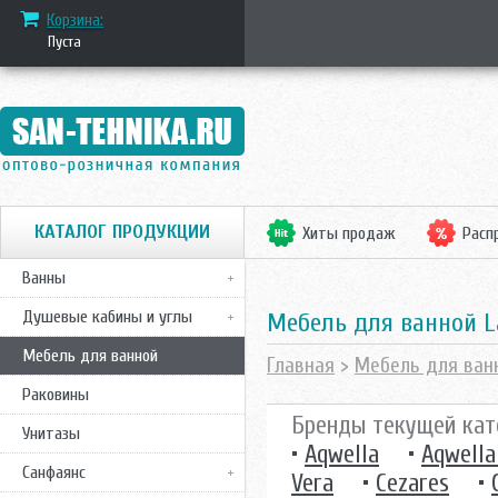
Корзина:
Пуста
КАТАЛОГ ПРОДУКЦИИ
Хиты продаж
Расп
Ванны
Душевые кабины и углы
Mебель для ванной L
Мебель для ванной
Главная
>
Мебель для ван
Раковины
Бренды текущей кат
Унитазы
•
Aqwella
•
Aqwella
Санфаянс
Vera
•
Cezares
•