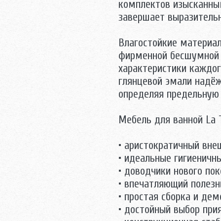
комплектов изысканны
завершает выразитель
Влагостойкие материал
фирменной бесшумной 
характеристики каждог
глянцевой эмали надёж
определяя предельную 
Mебель для ванной La T
• аристократичный вне
• идеальные гигиеничны
• доводчики нового пок
• впечатляющий полезн
• простая сборка и де
• достойный выбор прия