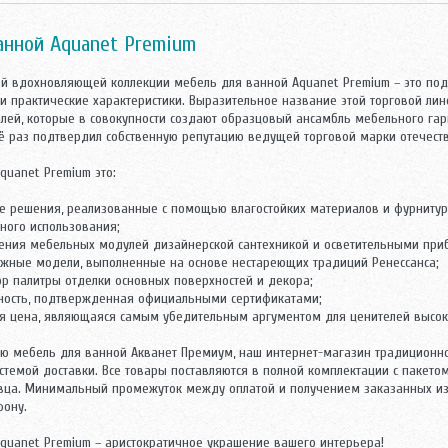
анной Aquanet Premium
ой вдохновляющей коллекции мебель для ванной Aquanet Premium – это под
 и практические характеристики. Выразительное название этой торговой ли
алей, которые в совокупности создают образцовый ансамбль мебельного гар
ё раз подтвердил собственную репутацию ведущей торговой марки отечеств
quanet Premium это:
кие решения, реализованные с помощью влагостойких материалов и фурнитур
вного использования;
ения мебельных модулей дизайнерской сантехникой и осветительными при
ажные модели, выполненные на основе нестареющих традиций Ренессанса;
р палитры отделки основных поверхностей и декора;
чность, подтвержденная официальными сертификатами;
ая цена, являющаяся самым убедительным аргументом для ценителей высо
ю мебель для ванной Акванет Премиум, наш интернет-магазин традиционно
стемой доставки. Все товары поставляются в полной комплектации с пакет
вца. Минимальный промежуток между оплатой и получением заказанных и
фону.
quanet Premium – аристократичное украшение вашего интерьера!