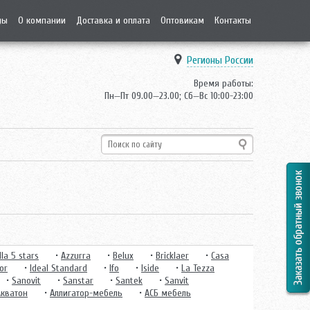
ды
О компании
Доставка и оплата
Оптовикам
Контакты
Регионы России
Время работы:
Пн—Пт 09.00—23.00; Сб—Вс 10:00-23:00
la 5 stars
•
Azzurra
•
Belux
•
Bricklaer
•
Casa
or
•
Ideal Standard
•
Ifo
•
Iside
•
La Tezza
•
Sanovit
•
Sanstar
•
Santek
•
Sanvit
Акватон
•
Аллигатор-мебель
•
АСБ мебель