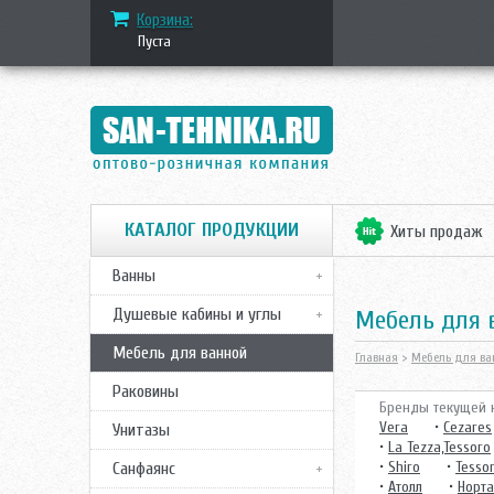
Корзина:
Пуста
КАТАЛОГ ПРОДУКЦИИ
Хиты продаж
Ванны
Душевые кабины и углы
Mебель для
Мебель для ванной
Главная
>
Мебель для ва
Раковины
Бренды текущей к
Vera
•
Cezares
Унитазы
•
La Tezza,Tessoro
•
Shiro
•
Tesso
Санфаянс
•
Атолл
•
Норта