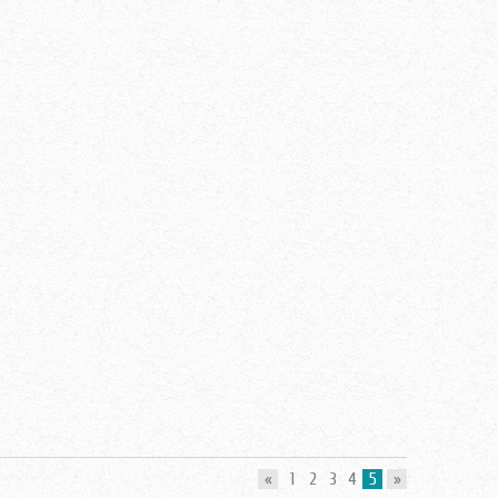
«
1
2
3
4
5
»