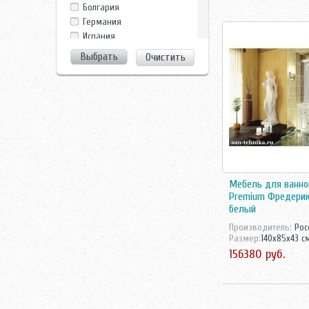
Dreja
Болгария
Duravit
Германия
EuroBagno
Испания
Evulla
Италия
Очистить
GamaDecor
Китай
Ideal Standard
Росcия
Ifo
Россия
Iside
Росссия
La Tezza
Турция
La Tezza,Tessoro
Украина
Laufen
Чехия
Nautico
Швейцария
Perfect House
Швеция
Мебель для ванно
Ravak
Premium Фредерик
Roca
белый
Runo
Производитель:
Рос
Sanovit
Размер:
140x85x43 с
Sanstar
156380 руб.
Santek
Sanvit
Shiro
Tessoro