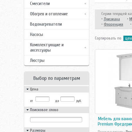
Смесители
Обогрев и отопление
Серии текущей ка
•
Луизиана
•
М
Водонагреватели
•
Флоренция
Насосы
Сортировать по
цен
Комплектующие и
аксессуары
Люстры
Выбор по параметрам
Цена
от
до
руб.
Поисковое слово
Мебель для ванно
Premium Фредерик
Размеры
Производитель:
Рос