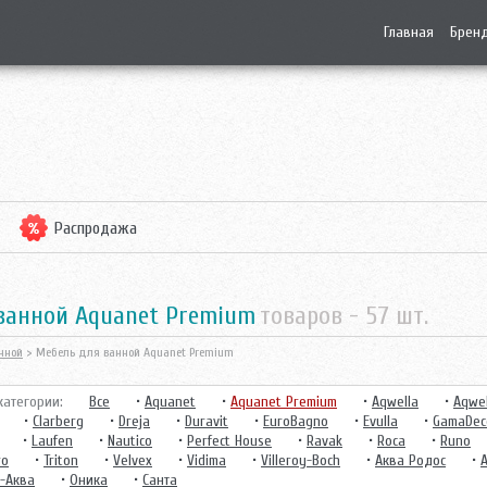
Главная
Брен
Распродажа
 ванной Aquanet Premium
товаров -
57
шт.
нной
> Мебель для ванной Aquanet Premium
атегории:
Все
•
Aquanet
•
Aquanet Premium
•
Aqwella
•
Aqwel
•
Clarberg
•
Dreja
•
Duravit
•
EuroBagno
•
Evulla
•
GamaDec
•
Laufen
•
Nautico
•
Perfect House
•
Ravak
•
Roca
•
Runo
ro
•
Triton
•
Velvex
•
Vidima
•
Villeroy-Boch
•
Аква Родос
•
-Аква
•
Оника
•
Санта