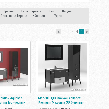
•
Греция
•
Евро-Эстрелла
•
Кио
•
Лагуна
•
Ринконера Европа
•
Сопрано
•
Турин
«
1
2
3
4
5
»
анной Aquanet
Мебель для ванной Aquanet
нна 120 (черный)
Premium Мадонна 90 (черный)
ь:
Россия
Производитель:
Россия