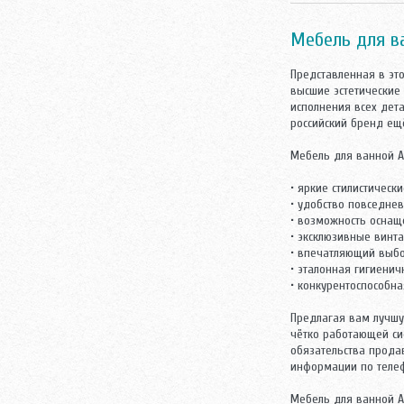
Triton
Velvex
Мебель для в
Vidima
Villeroy-Boch
Представленная в эт
Аква Родос
высшие эстетические
исполнения всех дет
Акватон
российский бренд ещ
Аллигатор-мебель
АСБ мебель
Мебель для ванной A
Атолл
Норта-Аква
• яркие стилистичес
Оника
• удобство повседне
• возможность оснащ
Санта
• эксклюзивные винт
• впечатляющий выбо
• эталонная гигиени
• конкурентоспособн
Предлагая вам лучшу
чётко работающей си
обязательства прода
информации по теле
Мебель для ванной A