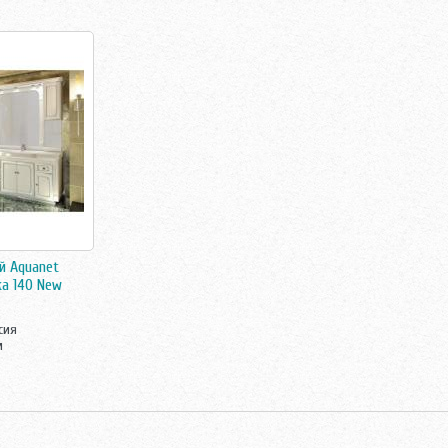
й Aquanet
а 140 New
сия
м