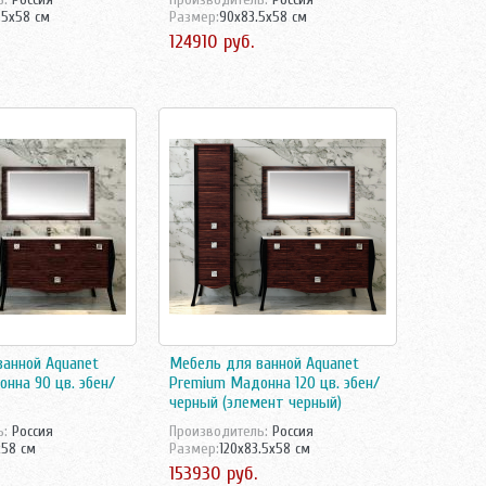
.5x58 см
Размер:
90x83.5x58 см
124910 руб.
анной Aquanet
Мебель для ванной Aquanet
нна 90 цв. эбен/
Premium Мадонна 120 цв. эбен/
черный (элемент черный)
ь:
Росcия
Производитель:
Росcия
x58 см
Размер:
120x83.5x58 см
153930 руб.