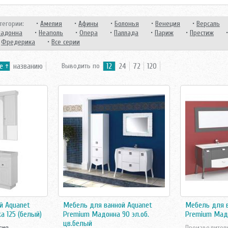
тегории:
•
Амелия
•
Афины
•
Болонья
•
Венеция
•
Версаль
адонна
•
Неаполь
•
Опера
•
Паллада
•
Париж
•
Престиж
•
Фредерика
•
Все серии
е
названию
Выводить по
12
24
72
120
й Aquanet
Мебель для ванной Aquanet
Мебель для в
а 125 (белый)
Premium Мадонна 90 эл.об.
Premium Мадо
цв.белый
сия
Производител