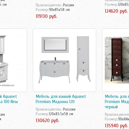
5 см
Размер:
120x83
Производитель:
Россия
Размер:
90x85x58 см
124620 руб.
119130 руб.
й Aquanet
Мебель для ванной Aquanet
Мебель для в
а 100 New
Premium Мадонна 120
Premium Мадо
черный
Производитель:
Росссия
Размер:
120x83.5x58 см
сия
Производител
м
Размер:
90x84
130620 руб.
135940 руб.