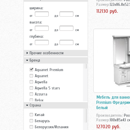
Размер:
122x86.8x52.
ширина:
112130 руб.
от
до
см
высота:
от
до
см
глубина:
от
до
см
Прочие особенности
Бренд
Aquanet Premium
Aquanet
Aqwella
Aqwella 5 stars
Azzurra
Мебель для ванно
Belux
Premium Фредерик
Страна
Bricklaer
белый
Casa Vera
Kитай
Производитель:
Рос
Cezares
Размер:
100x85x43 с
Беларусь
Clarberg
127020 руб.
Белоруссия/Испания