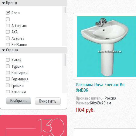
Бренд
Rosa
Artceram
AXA
Azzurra
BelBagno
Страна
Duravit
Gala
Kитай
Gsi
Tурция
Gustavsberg
Болгария
Ideal Standard
Германия
Ido
Раковина Rosa Элеганс Вн
Греция
Ifo
УмБ06
Испания
Imex
Италия
Производитель:
Россия
Очистить
Jacob Delafon
Размер:
60x49x79 см
Китай
Jika
1104 руб.
Росcия
Laufen
Россия
Monte Bianco
Турция
Noken
Финляндия
Perfect House