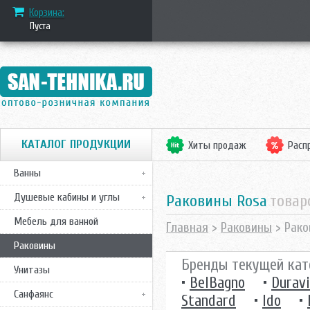
Корзина:
Пуста
КАТАЛОГ ПРОДУКЦИИ
Хиты продаж
Расп
Ванны
Душевые кабины и углы
Раковины Rosa
товар
Мебель для ванной
Главная
>
Раковины
> Рако
Раковины
Бренды текущей кат
Унитазы
•
BelBagno
•
Duravi
Санфаянс
Standard
•
Ido
•