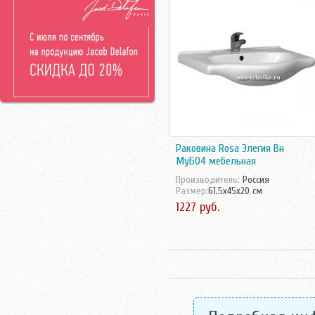
Франция
Pyramis
Чехия
Ravak
Чехия/Россия
Roca
Швейцария
Sanela
Швецария
Sanita
Швеция
Sanita Lux
Santek
Santeri
Smart
Teka
Раковина Rosa Элегия Вн
Vidima
МуБ04 мебельная
Villeroy-Boch
Производитель:
Россия
Vitra
Размер:
61.5x45x20 см
Vitra Акция
1227 руб.
ЛЗСФ