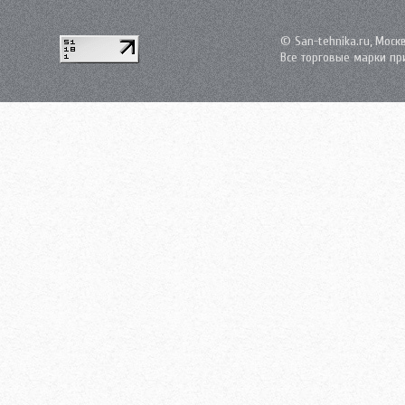
© San-tehnika.ru, Моск
Все торговые марки пр