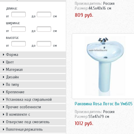
Производитель:
Россия
длина:
Размер:
44.5x40x16 см
809 руб.
от
до
см
ширина:
от
до
см
высота:
от
до
см
Форма
Цвет
Материал
Дизайн
По типу
Крепление
Установка над стиральной
Раковина Rosa Лотос Вн УмБ05
машиной
Прочие особенности
Производитель:
Россия
В комплекте с
Размер:
55x47x79 см
Отверстие под смеситель
1012 руб.
Полотенцедержатель