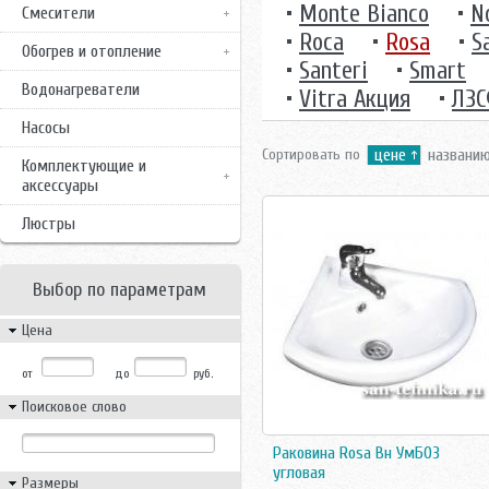
•
Monte Bianco
•
N
Смесители
•
Roca
•
Rosa
•
S
Обогрев и отопление
•
Santeri
•
Smart
Водонагреватели
•
Vitra Акция
•
ЛЗ
Насосы
Сортировать по
цене
названи
Комплектующие и
аксессуары
Люстры
Выбор по параметрам
Цена
от
до
руб.
Поисковое слово
Раковина Rosa Вн УмБ03
угловая
Размеры