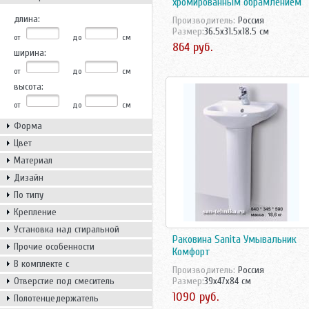
хромированным обрамлением
длина:
Производитель:
Россия
Размер:
36.5x31.5x18.5 см
от
до
см
864 руб.
ширина:
от
до
см
высота:
от
до
см
Форма
Цвет
Материал
Дизайн
По типу
Крепление
Установка над стиральной
Раковина Sanita Умывальник
машиной
Прочие особенности
Комфорт
В комплекте с
Производитель:
Россия
Отверстие под смеситель
Размер:
39x47x84 см
1090 руб.
Полотенцедержатель