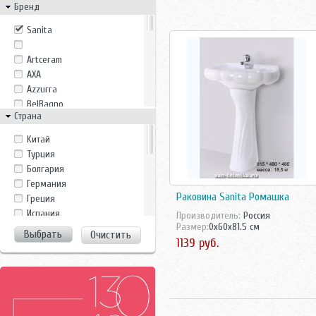
Бренд
Sanita
Artceram
AXA
Azzurra
BelBagno
Страна
Duravit
Gala
Kитай
Gsi
Tурция
Gustavsberg
Болгария
Ideal Standard
Германия
Ido
Раковина Sanita Ромашка
Греция
Ifo
Испания
Производитель:
Россия
Imex
Размер:
0x60x81.5 см
Италия
Очистить
Jacob Delafon
1139 руб.
Китай
Jika
Росcия
Laufen
Россия
Monte Bianco
Турция
Noken
Финляндия
Perfect House