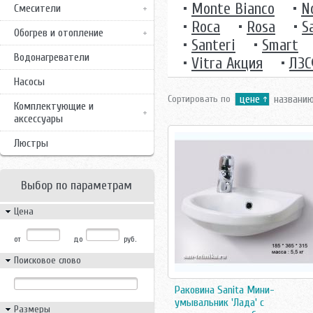
•
Monte Bianco
•
N
Смесители
•
Roca
•
Rosa
•
S
Обогрев и отопление
•
Santeri
•
Smart
Водонагреватели
•
Vitra Акция
•
ЛЗ
Насосы
Сортировать по
цене
названи
Комплектующие и
аксессуары
Люстры
Выбор по параметрам
Цена
от
до
руб.
Поисковое слово
Раковина Sanita Мини-
умывальник 'Лада' c
Размеры