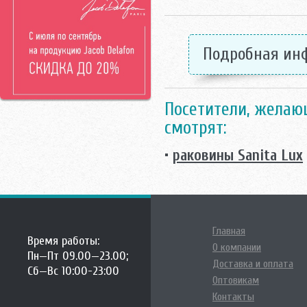
Франция
Pyramis
Чехия
Ravak
Чехия/Россия
Roca
Швейцария
Подробная ин
Rosa
Швецария
Sanela
Швеция
Sanita Lux
Santek
Посетители, желаю
Santeri
смотрят:
Smart
Teka
•
раковины Sanita Lux
Vidima
Villeroy-Boch
Vitra
Vitra Акция
ЛЗСФ
Главная
Время работы:
О компании
Пн—Пт 09.00—23.00;
Доставка и оплата
Сб—Вс 10:00-23:00
Оптовикам
Контакты