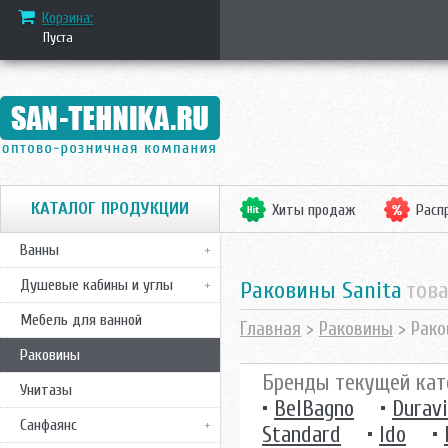
Корзина:
Пуста
КАТАЛОГ ПРОДУКЦИИ
Хиты продаж
Расп
Ванны
Душевые кабины и углы
Раковины Sanita
тов
Мебель для ванной
Главная
>
Раковины
> Рако
Раковины
Бренды текущей кат
Унитазы
•
BelBagno
•
Duravi
Санфаянс
Standard
•
Ido
•