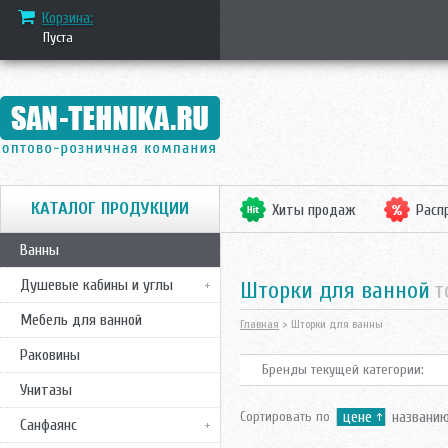
Корзина:
Пуста
КАТАЛОГ ПРОДУКЦИИ
Хиты продаж
Расп
Ванны
Душевые кабины и углы
шторки для ванной
т
Мебель для ванной
Главная
> Шторки для ванны
Раковины
Бренды текущей категории:
Унитазы
Сортировать по
цене
названи
Санфаянс