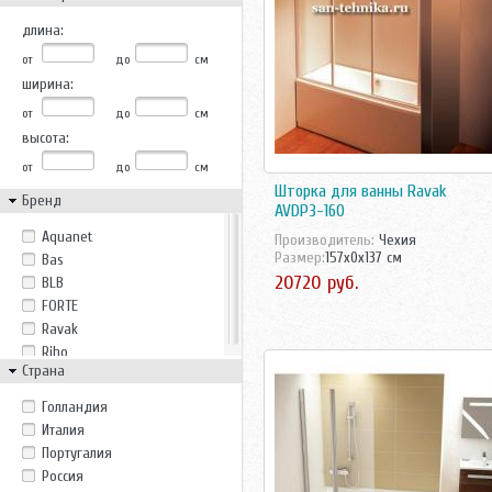
длина:
от
до
см
ширина:
от
до
см
высота:
от
до
см
Шторка для ванны Ravak
Бренд
AVDP3-160
Aquanet
Производитель:
Чехия
Размер:
157x0x137 см
Bas
20720 руб.
BLB
FORTE
Ravak
Riho
Страна
Голландия
Италия
Португалия
Россия