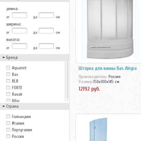
длина:
от
до
см
ширина:
от
до
см
высота:
от
до
см
Бренд
Aquanet
Шторка для ванны Bas Alegra
Bas
Производитель:
Россия
BLB
Размер:
150x100x145 см
FORTE
12192 руб.
Ravak
Riho
Страна
Голландия
Италия
Португалия
Россия