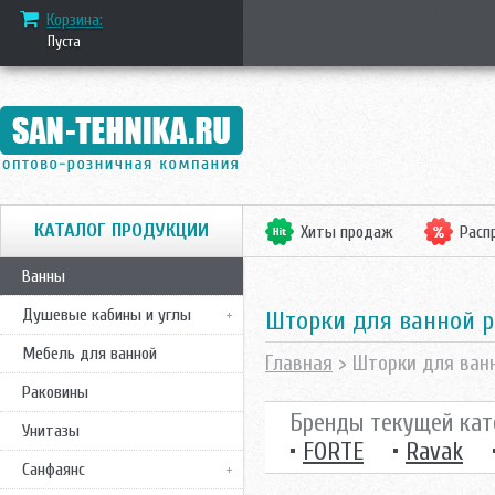
Корзина:
Пуста
КАТАЛОГ ПРОДУКЦИИ
Хиты продаж
Расп
Ванны
Душевые кабины и углы
Шторки для ванной
Мебель для ванной
Главная
> Шторки для ван
Раковины
Бренды текущей кат
Унитазы
•
FORTE
•
Ravak
Санфаянс