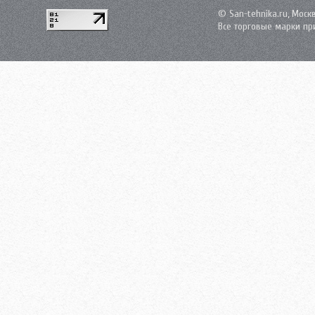
© San-tehnika.ru, Моск
Все торговые марки пр