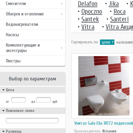
Delafon
•
Jika
•
K
Смесители
•
Opoczno
•
Roca
Обогрев и отопление
•
Santek
•
Santeri
Водонагреватели
•
Vitra
•
Vitra Акц
Насосы
Сортировать по
цене
названи
Комплектующие и
аксессуары
Люстры
Выбор по параметрам
Цена
от
до
руб.
Поисковое слово
Унитаз Gala Elia 18172 подвесной
Производитель:
Испания
Размеры