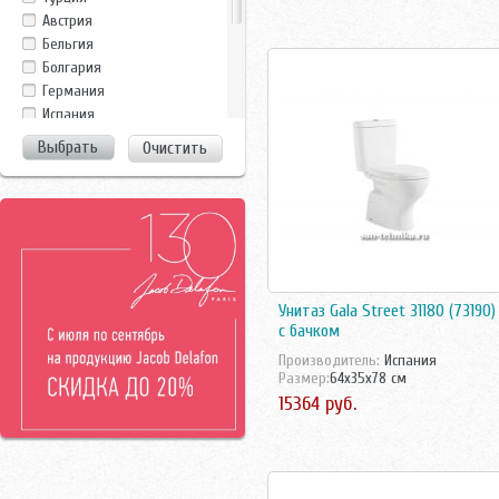
Geberit
Австрия
Gsi
Бельгия
Gustavsberg
Болгария
Ideal Standard
Германия
Ido
Испания
Ifo
Италия
Очистить
Imex
Польша
Jacob Delafon
Россия
Jika
Турция
Kerasan
Финляндия
Kopfgescheit
Франция
Laufen
Чехия
Noken
Чехия/Россия
Унитаз Gala Street 31180 (73190)
Opoczno
Швейцария
с бачком
Roca
Швецария
Производитель:
Испания
Rosa
Швеция
Размер:
64x35x78 см
Sanela
15364 руб.
Sanita
Sanita Lux
Santek
Santeri