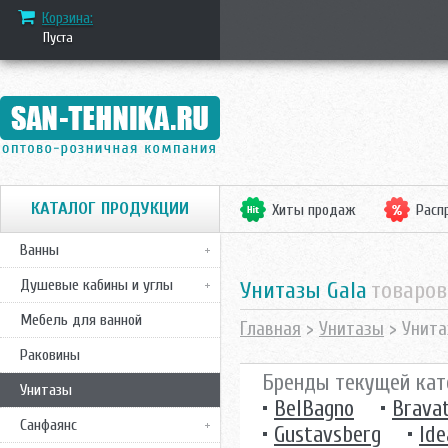
Корзина:
Пуста
КАТАЛОГ ПРОДУКЦИИ
Хиты продаж
Расп
Ванны
Душевые кабины и углы
Унитазы Gala
товаров
Мебель для ванной
Главная
>
Унитазы
> Унита
Раковины
Бренды текущей кат
Унитазы
•
BelBagno
•
Brava
Санфаянс
•
Gustavsberg
•
Ide