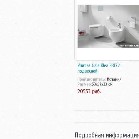
Smart
Teka
Vidima
Villeroy-Boch
Vitra
Vitra Акция
ЛЗСФ
Унитаз Gala Klea 33172
подвесной
Производитель:
Испания
Размер:
53x37x33 см
20553 руб.
Подробная информация