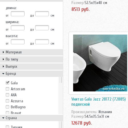
Размер:
52.5x35x40 см
длина:
8513 руб.
от
до
см
ширина:
от
до
см
высота:
от
до
см
Материал
По типу
Выпуск
Бренд
Gala
Artceram
AXA
Унитаз Gala Jazz 28172 (72885)
Azzurra
подвесной
BelBagno
Производитель:
Испания
Bravat
Размер:
54.5x35.5x31 см
Страна
Creavit
12678 руб.
Duravit
Tурция